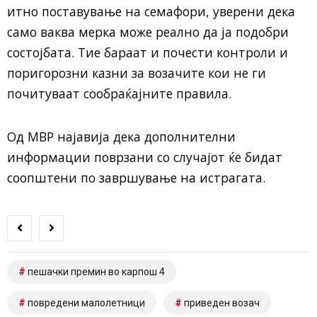
итно поставување на семафори, уверени дека
само ваква мерка може реално да ја подобри
состојбата. Тие бараат и почести контроли и
поригорозни казни за возачите кои не ги
почитуваат сообраќајните правила.
Од МВР најавија дека дополнителни
информации поврзани со случајот ќе бидат
соопштени по завршување на истрагата.
пешачки премин во карпош 4
повредени малолетници
приведен возач