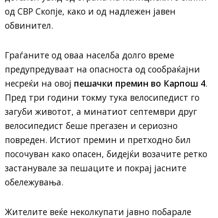
од СВР Скопје, како и од надлежен јавен
обвинител.
Граѓаните од оваа населба долго време
предупредуваат на опасноста од сообраќајни
несреќи на овој
пешачки премин во Карпош 4
.
Пред три години токму тука велосипедист го
загуби животот, а минатиот септември друг
велосипедист беше прегазен и сериозно
повреден. Истиот премин и претходно бил
посочуван како опасен, бидејќи возачите ретко
застанувале за пешаците и покрај јасните
обележувања.
Жителите веќе неколкупати јавно побарале