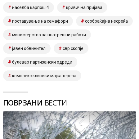
населба карпош 4
кривична пријава
поставување на семафори
сообраќајна несреќа
министерство за внатрешни работи
јавен обвинител
свр скопје
булевар партизански одреди
комплекс клиники мајка тереза
ПОВРЗАНИ
ВЕСТИ