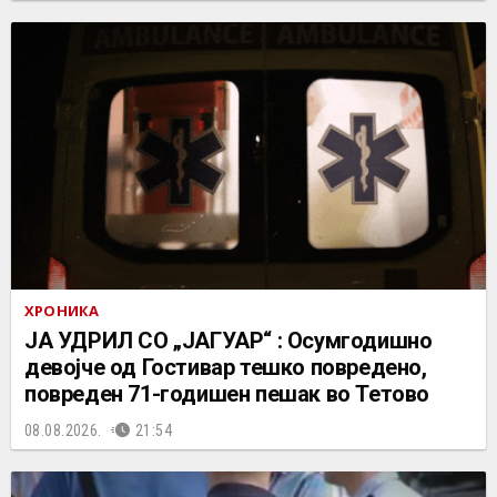
ХРОНИКА
ЈА УДРИЛ СО „ЈАГУАР“ : Осумгодишно
девојче од Гостивар тешко повредено,
повреден 71-годишен пешак во Тетово
08.08.2026.
21:54