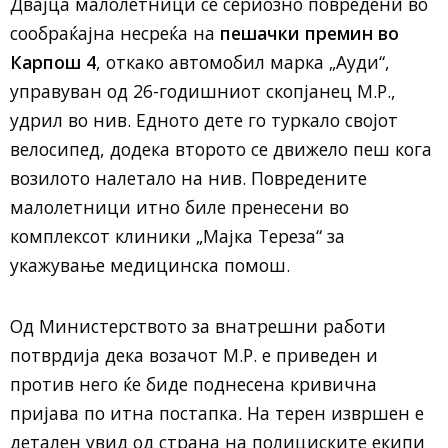
Двајца малолетници се сериозно повредени во
сообраќајна несреќа на
пешачки премин во
Карпош 4
, откако автомобил марка „Ауди“,
управуван од 26-годишниот скопјанец М.Р.,
удрил во нив. Едното дете го туркало својот
велосипед, додека второто се движело пеш кога
возилото налетало на нив. Повредените
малолетници итно биле пренесени во
комплексот клиники „Мајка Тереза“ за
укажување медицинска помош.
Од Министерството за внатрешни работи
потврдија дека возачот М.Р. е приведен и
против него ќе биде поднесена кривична
пријава по итна постапка. На терен извршен е
детален увид од страна на полициските екипи