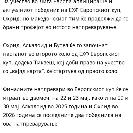
За учество во Лига Европа аплицираше и
актуелниот победник на ЕХФ Европскиот куп,
Охрид, но македонскиот тим ќе продолжи да го
брани трофејот во истото натпреварување.
Охрид, Алкалоид и Бутел ќе го започнат
настапот во второто коло од ЕХФ Европскиот
куп, додека Тиквеш, кој доби право на учество
со „вајлд карта“, ќе стартува од првото коло.
Финалните натпревари во Европскиот куп ќе се
играат во двомеч, на 22 и 23 мај, како и на 29 и
30 мај. Алкалоид во 2025 година и Охрид во
2026 година се последните два победника на
ова натпреварување.