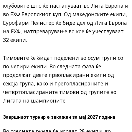
клубовите што ќе настапуваат во Лига Европа и
во ЕХФ Европскиот куп. Од македонските екипи,
Еурофарм Пелистер ќе биде дел од Лига Европа
на ЕХФ, натпреварување во кое ќе учествуваат
32 екипи.
Тимовите ќе бидат поделени во осум групи со
по четири екипи. Во следната фаза ќе
продолжат двете првопласирани екипи од
секоја група, како и третопласираните и
четвртопласираните тимови од групите во
Лигата на шампионите.
Завршниот турнир е закажан за мај 2027 година
Во следната рунда ќе играат 28 екипи, во