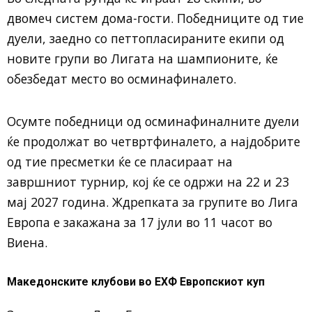
двомеч систем дома-гости. Победниците од тие
дуели, заедно со петтопласираните екипи од
новите групи во Лигата на шампионите, ќе
обезбедат место во осминафиналето.
Осумте победници од осминафиналните дуели
ќе продолжат во четвртфиналето, а најдобрите
од тие пресметки ќе се пласираат на
завршниот турнир, кој ќе се одржи на 22 и 23
мај 2027 година. Ждрепката за групите во Лига
Европа е закажана за 17 јули во 11 часот во
Виена.
Македонските клубови во ЕХФ Европскиот куп