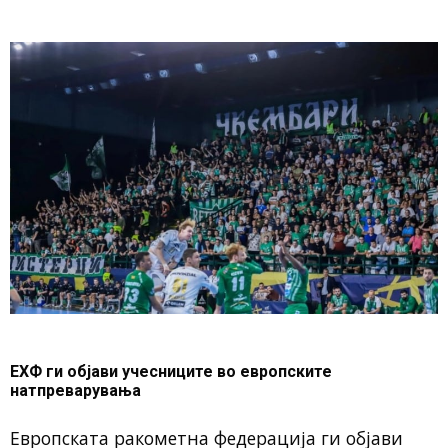
ЕХФ ги објави учесниците во европските
натпреварувања
Европската ракометна федерација ги објави