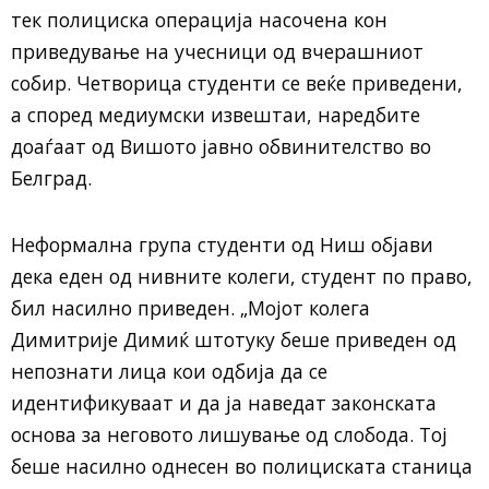
тек полициска операција насочена кон
приведување на учесници од вчерашниот
собир. Четворица студенти се веќе приведени,
а според медиумски извештаи, наредбите
доаѓаат од Вишото јавно обвинителство во
Белград.
Неформална група студенти од Ниш објави
дека еден од нивните колеги, студент по право,
бил насилно приведен. „Мојот колега
Димитрије Димиќ штотуку беше приведен од
непознати лица кои одбија да се
идентификуваат и да ја наведат законската
основа за неговото лишување од слобода. Тој
беше насилно однесен во полициската станица