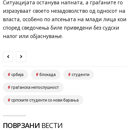
Ситуацијата останува напната, а граѓаните го
изразуваат своето незадоволство од односот на
власта, особено по апсењата на млади лица кои
според сведочења биле приведени без судски
налог или објаснување.
србија
блокада
студенти
граѓанска непослушност
српските студенти со нови барања
ПОВРЗАНИ
ВЕСТИ