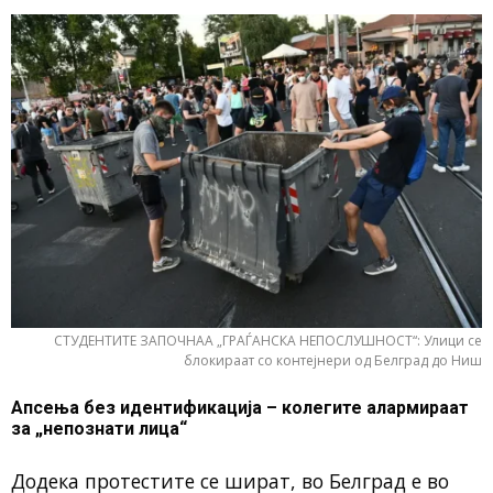
СТУДЕНТИТЕ ЗАПОЧНАА „ГРАЃАНСКА НЕПОСЛУШНОСТ“: Улици се
блокираат со контејнери од Белград до Ниш
Апсења без идентификација – колегите алармираат
за „непознати лица“
Додека протестите се шират, во Белград е во