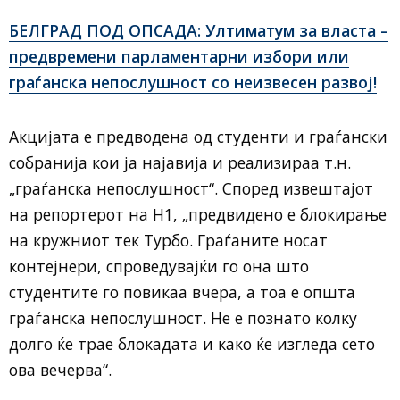
БЕЛГРАД ПОД ОПСАДА: Ултиматум за власта –
предвремени парламентарни избори или
граѓанска непослушност со неизвесен развој!
Акцијата е предводена од студенти и граѓански
собранија кои ја најавија и реализираа т.н.
„граѓанска непослушност“. Според извештајот
на репортерот на Н1, „предвидено е блокирање
на кружниот тек Турбо. Граѓаните носат
контејнери, спроведувајќи го она што
студентите го повикаа вчера, а тоа е општа
граѓанска непослушност. Не е познато колку
долго ќе трае блокадата и како ќе изгледа сето
ова вечерва“.