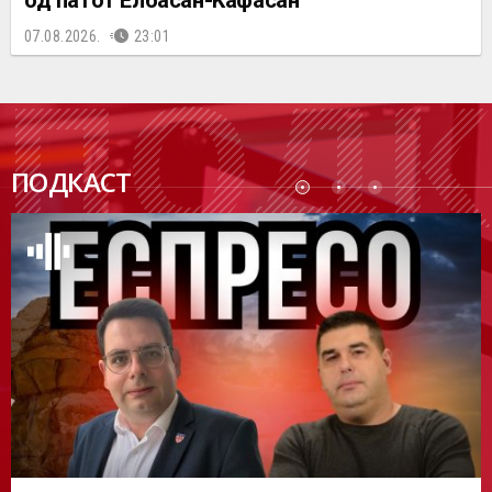
од патот Елбасан-Ќафасан
07.08.2026.
23:01
ПОДК
ПОДКАСТ
АСТ