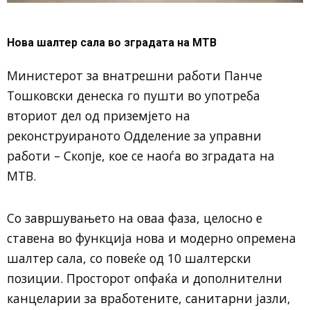
Нова шалтер сала во зградата на МТВ
Министерот за внатрешни работи Панче
Тошковски денеска го пушти во употреба
вториот дел од приземјето на
реконструираното Одделение за управни
работи – Скопје, кое се наоѓа во зградата на
МТВ.
Со завршувањето на оваа фаза, целосно е
ставена во функција нова и модерно опремена
шалтер сала, со повеќе од 10 шалтерски
позиции. Просторот опфаќа и дополнителни
канцеларии за вработените, санитарни јазли,