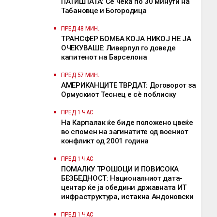
ПАТИШТАТА: Се чека по 30 минути на
Табановце и Богородица
ПРЕД 48 МИН.
ТРАНСФЕР БОМБА КОЈА НИКОЈ НЕ ЈА
ОЧЕКУВАШЕ: Ливерпул го доведе
капитенот на Барселона
ПРЕД 57 МИН.
АМЕРИКАНЦИТЕ ТВРДАТ: Договорот за
Ормускиот Теснец е сè поблиску
ПРЕД 1 ЧАС
На Карпалак ќе биде положено цвеќе
во спомен на загинатите од воениот
конфликт од 2001 година
ПРЕД 1 ЧАС
ПОМАЛКУ ТРОШОЦИ И ПОВИСОКА
БЕЗБЕДНОСТ: Националниот дата-
центар ќе ја обедини државната ИТ
инфраструктура, истакна Андоновски
ПРЕД 1 ЧАС