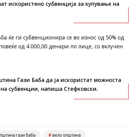
ат искористено субвенција за купување на
а ќе ги субвенционира се во износ од 50% од
повеќе од 4.000,00 денари по лице, со вклучен
штина Гази Баба да ја искористат можноста
 на субвенции, напиша Стефковски.
пштина гази баба
вело општина