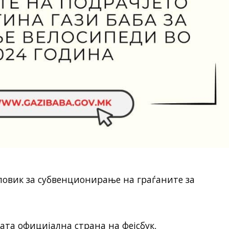
повик за субвенционирање на граѓаните за
јата официјална страна на фејсбук,