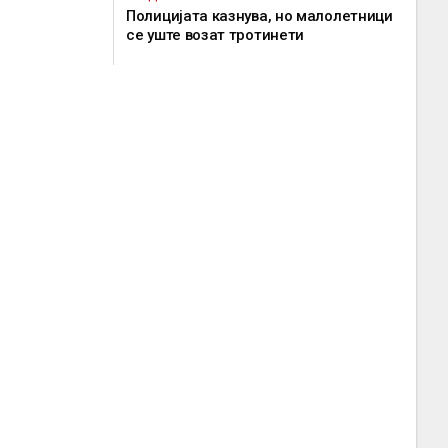
Полицијата казнува, но малолетници
се уште возат тротинети