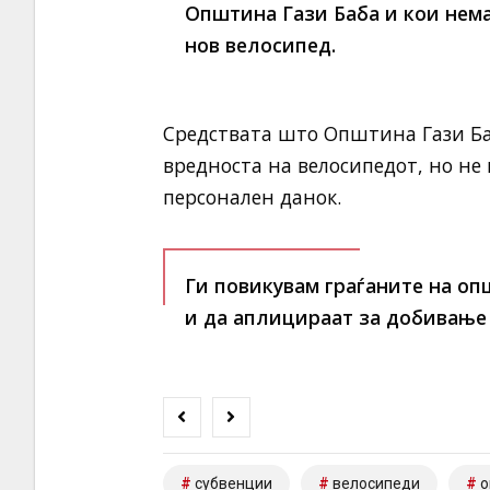
Општина Гази Баба и кои нема
нов велосипед.
Средствата што Општина Гази Баб
вредноста на велосипедот, но не 
персонален данок.
Ги повикувам граѓаните на оп
и да аплицираат за добивање
субвенции
велосипеди
о