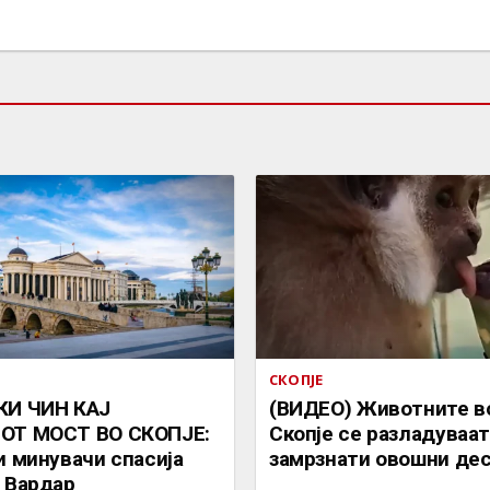
СКОПЈЕ
КИ ЧИН КАЈ
(ВИДЕО) Животните в
ОТ МОСТ ВО СКОПЈЕ:
Скопје се разладуваат
и минувачи спасија
замрзнати овошни де
 Вардар