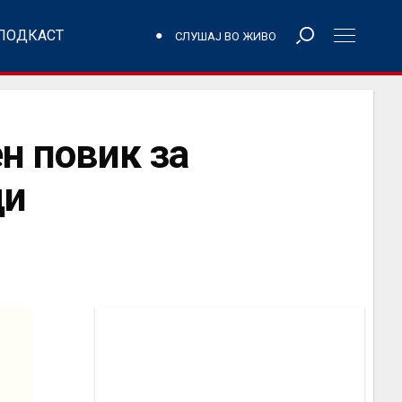
ПОДКАСТ
СЛУШАЈ ВО ЖИВО
ен повик за
ди