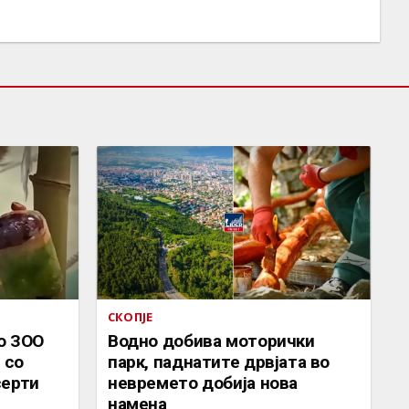
СКОПЈЕ
о ЗОО
Водно добива моторички
 со
парк, паднатите дрвјата во
серти
невремето добија нова
намена