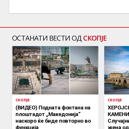
ОСТАНАТИ ВЕСТИ ОД
СКОПЈЕ
СКОПЈЕ
СКОПЈЕ
(ВИДЕО) Подната фонтана на
ХЕРОЈС
плоштадот „Македонија“
КАМЕНИ
наскоро ќе биде повторно во
Случајн
функција
жена од