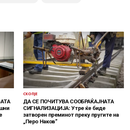
СКОПЈЕ
БАТА
ДА СЕ ПОЧИТУВА СООБРАЌАЈНАТА
ушни
СИГНАЛИЗАЦИЈА: Утре ќе биде
е
затворен преминот преку пругите на
„Перо Наков“