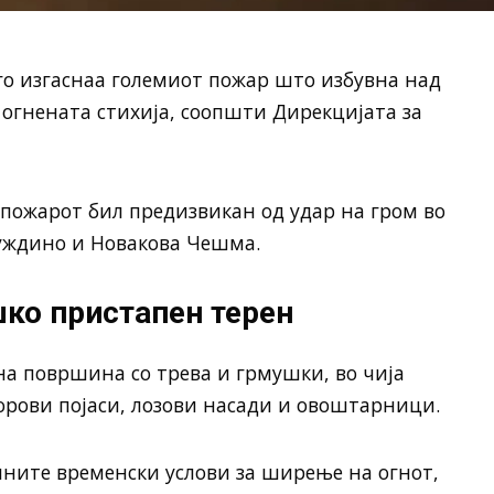
о изгаснаа големиот пожар што избувна над
 огнената стихија, соопшти Дирекцијата за
ожарот бил предизвикан од удар на гром во
уждино и Новакова Чешма.
шко пристапен терен
а површина со трева и грмушки, во чија
орови појаси, лозови насади и овоштарници.
лните временски услови за ширење на огнот,