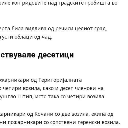
риле кон ридовите над градските гробишта во
черта била видлива од речиси целиот град,
густи облаци од чад.
ествувале десетици
пожарникари од Територијалната
четири возила, како и десет членови на
штво Штип, исто така со четири возила.
арникари од Кочани со две возила, екипа од
лни пожарникари со сопствени теренски возила.