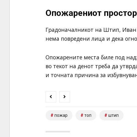
Опожарениот простор
Градоначалникот на Штип, Иван
нема повредени лица и дека огно
Опожарените места биле под надз
во текот на денот треба да утвр
и точната причина за избувнува
пожар
топ
штип