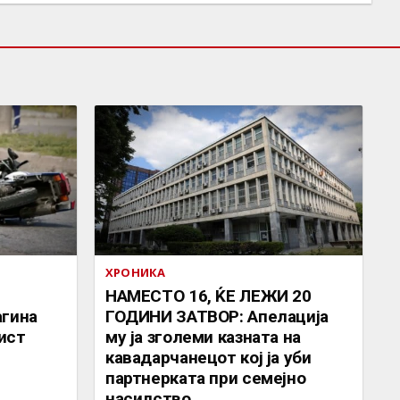
ХРОНИКА
НАМЕСТО 16, ЌЕ ЛЕЖИ 20
агина
ГОДИНИ ЗАТВОР: Апелација
ист
му ја зголеми казната на
кавадарчанецот кој ја уби
партнерката при семејно
насилство