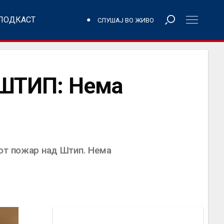
ПОДКАСТ
СЛУШАЈ ВО ЖИВО
ШТИП: Нема
иот пожар над Штип. Нема