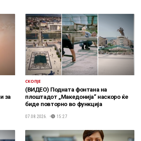
СКОПЈЕ
(ВИДЕО) Подната фонтана на
и за
плоштадот „Македонија“ наскоро ќе
биде повторно во функција
07.08.2026.
15:27