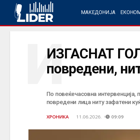
МАКЕДОНИЈА
ЕКОНО
И
ИЗГАСНАТ ГО
повредени, ни
По повеќечасовна интервенција, 
повредени лица ниту зафатени куќ
ХРОНИКА
11.06.2026.
09:09