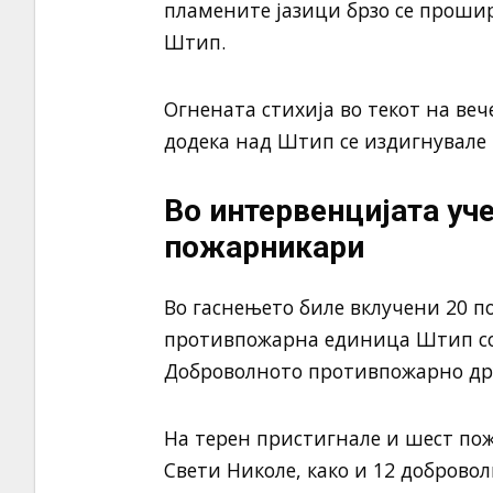
пламените јазици брзо се проши
Штип.
Огнената стихија во текот на ве
додека над Штип се издигнувале 
Во интервенцијата уч
пожарникари
Во гаснењето биле вклучени 20 
противпожарна единица Штип со 
Доброволното противпожарно дру
На терен пристигнале и шест пож
Свети Николе, како и 12 доброво