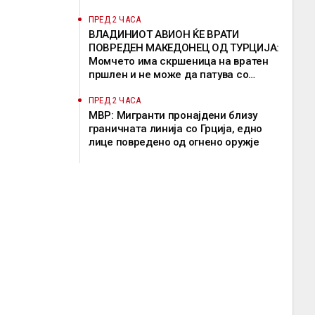
ПРЕД 2 ЧАСА
ВЛАДИНИОТ АВИОН ЌЕ ВРАТИ
ПОВРЕДЕН МАКЕДОНЕЦ ОД ТУРЦИЈА:
Момчето има скршеница на вратен
пршлен и не може да патува со
редовен лет
ПРЕД 2 ЧАСА
МВР: Мигранти пронајдени близу
граничната линија со Грција, едно
лице повредено од огнено оружје