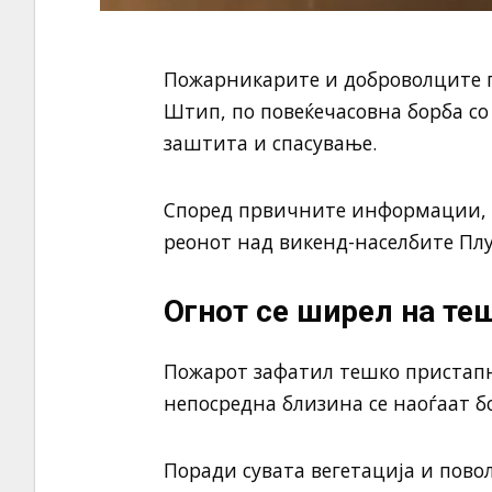
Пожарникарите и доброволците г
Штип, по повеќечасовна борба со
заштита и спасување.
Според првичните информации, п
реонот над викенд-населбите Пл
Огнот се ширел на те
Пожарот зафатил тешко пристапн
непосредна близина се наоѓаат б
Поради сувата вегетација и пово