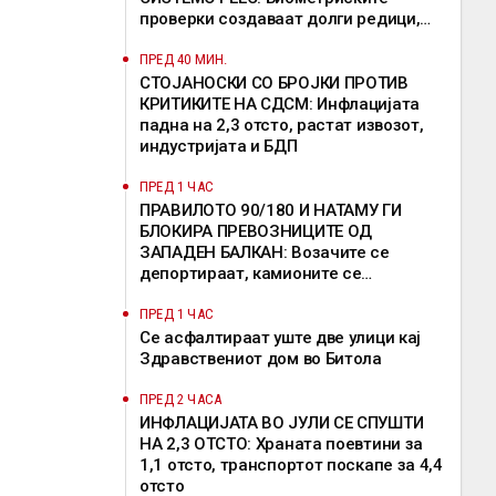
проверки создаваат долги редици,
девет земји бараат продолжување на
исклучоците
ПРЕД 40 МИН.
СТОЈАНОСКИ СО БРОЈКИ ПРОТИВ
КРИТИКИТЕ НА СДСМ: Инфлацијата
падна на 2,3 отсто, растат извозот,
индустријата и БДП
ПРЕД 1 ЧАС
ПРАВИЛОТО 90/180 И НАТАМУ ГИ
БЛОКИРА ПРЕВОЗНИЦИТЕ ОД
ЗАПАДЕН БАЛКАН: Возачите се
депортираат, камионите се
задржуваат, решение од ЕК сè уште
нема
ПРЕД 1 ЧАС
Се асфалтираат уште две улици кај
Здравствениот дом во Битола
ПРЕД 2 ЧАСА
ИНФЛАЦИЈАТА ВО ЈУЛИ СЕ СПУШТИ
НА 2,3 ОТСТО: Храната поевтини за
1,1 отсто, транспортот поскапе за 4,4
отсто