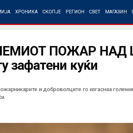
МИЈА
ХРОНИКА
СКОПЈЕ
РЕГИОН
СВЕТ
МАГАЗИН
ЛЕМИОТ ПОЖАР НАД 
ту зафатени куќи
пожарникарите и доброволците го изгаснаа голем
и.