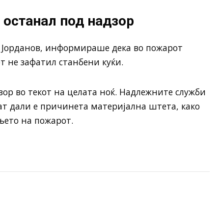
 останал под надзор
 Јорданов, информираше дека во пожарот
т не зафатил станбени куќи.
ор во текот на целата ноќ. Надлежните служби
дат дали е причинета материјална штета, како
њето на пожарот.