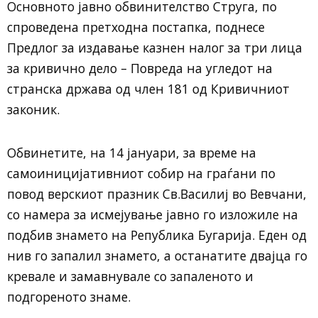
Основното јавно обвинителство Струга, по
спроведена претходна постапка, поднесе
Предлог за издавање казнен налог за три лица
за кривично дело – Повреда на угледот на
странска држава од член 181 од Кривичниот
законик.
Обвинетите, на 14 јануари, за време на
самоиницијативниот собир на граѓани по
повод верскиот празник Св.Василиј во Вевчани,
со намера за исмејување јавно го изложиле на
подбив знамето на Република Бугарија. Еден од
нив го запалил знамето, а останатите двајца го
кревале и замавнувале со запаленото и
подгореното знаме.