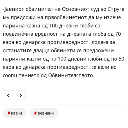
-Јавниот обвинител на Основниот суд во Струга
му предложи на првообвинетиот да му изрече
парична казна од 100 дневни глоби со
поединечна вредност на дневната глоба од 70
евра во денарска противвредност, додека за
останатите двајца обвинети се предложени
парични казни од по 100 дневни глоби од по 50
евра во денарска противвредност, се вели во
соопштението од Обвинителството.​
казни
вевчани