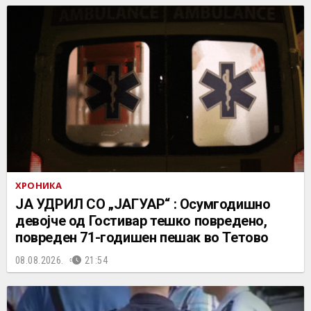
ХРОНИКА
ЈА УДРИЛ СО „ЈАГУАР“ : Осумгодишно
девојче од Гостивар тешко повредено,
повреден 71-годишен пешак во Тетово
08.08.2026.
21:54