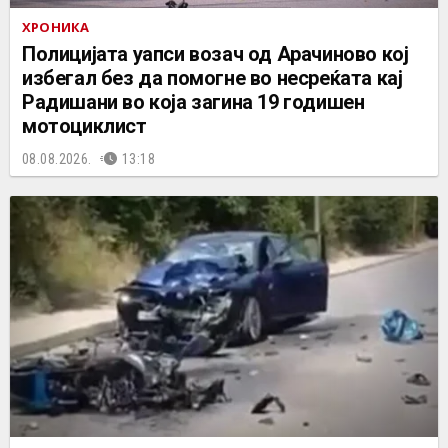
ХРОНИКА
Полицијата уапси возач од Арачиново кој
избегал без да помогне во несреќата кај
Радишани во која загина 19 годишен
мотоциклист
08.08.2026.
13:18