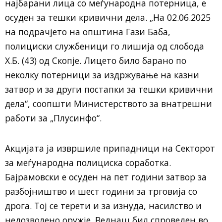
најбарани лица со меѓународна потерница, е
осуден за тешки кривични дела. „На 02.06.2025
на подрачјето на општина Гази Баба,
полициски службеници го лишија од слобода
Х.Б. (43) од Скопје. Лицето било барано по
неколку потерници за издржување на казни
затвор и за други постапки за тешки кривични
дела“, соопшти Министерството за внатрешни
работи за „Плусинфо“.
Акцијата ја извршиле припадници на Секторот
за меѓународна полициска соработка.
Бајрамовски е осуден на пет години затвор за
разбојништво и шест години за трговија со
дрога. Тој се терети и за изнуда, насилство и
недозволено оружје. Веднаш бил спроведен во