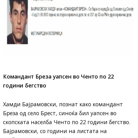
Командант Бреза уапсен во Ченто по 22
години бегство
Хамди Бајрамовски, познат како командант
Бреза од село Брест, синоќа бил уапсен во
скопската населба Ченто по 22 години бегство.
Бајрамовски, со години на листата на