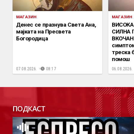
МАГАЗИН
МАГАЗИН
Денес се празнува Света Ана,
ВИСОКА
мајката на Пресвета
СИЛНА 
Богородица
ВКОЧАНЕ
симптом
треска 
помош
07.08.2026.
08:17
06.08.2026.
П
ПОДКАСТ