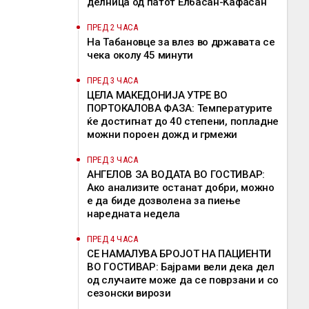
делница од патот Елбасан-Ќафасан
ПРЕД 2 ЧАСА
На Табановце за влез во државата се
чека околу 45 минути
ПРЕД 3 ЧАСА
ЦЕЛА МАКЕДОНИЈА УТРЕ ВО
ПОРТОКАЛОВА ФАЗА: Температурите
ќе достигнат до 40 степени, попладне
можни пороен дожд и грмежи
ПРЕД 3 ЧАСА
АНГЕЛОВ ЗА ВОДАТА ВО ГОСТИВАР:
Ако анализите останат добри, можно
е да биде дозволена за пиење
наредната недела
ПРЕД 4 ЧАСА
СЕ НАМАЛУВА БРОЈОТ НА ПАЦИЕНТИ
ВО ГОСТИВАР: Бајрами вели дека дел
од случаите може да се поврзани и со
сезонски вирози