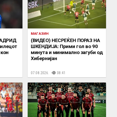
МАГАЗИН
МАДРИД
(ВИДЕО) НЕСРЕЌЕН ПОРАЗ НА
зилецот
ШКЕНДИЈА: Прими гол во 90
 кон
минута и минимално загуби од
Хибернијан
07.08.2026.
08:41