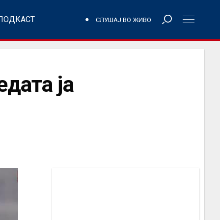
ПОДКАСТ
СЛУШАЈ ВО ЖИВО
едата ја