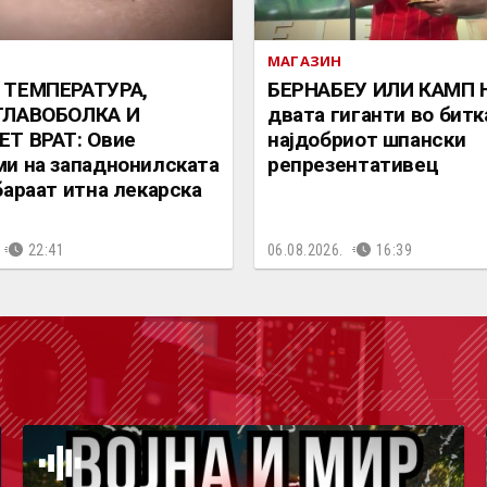
МАГАЗИН
 ТЕМПЕРАТУРА,
БЕРНАБЕУ ИЛИ КАМП Н
ГЛАВОБОЛКА И
двата гиганти во битк
Т ВРАТ: Овие
најдобриот шпански
и на западнонилската
репрезентативец
бараат итна лекарска
22:41
06.08.2026.
16:39
ОДКА