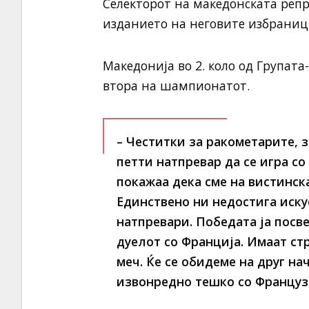
Селекторот на македонската репр
изданието на неговите избраниц
Македонија во 2. коло од Групата
втора на шампионатот.
– Честитки за ракометарите, з
петти натпревар да се игра с
покажаа дека сме на вистинска
Единствено ни недостига искус
натпревари. Победата ја посв
дуелот со Франција. Имаат ст
меч. Ќе се обидеме на друг нач
извонредно тешко со Французи