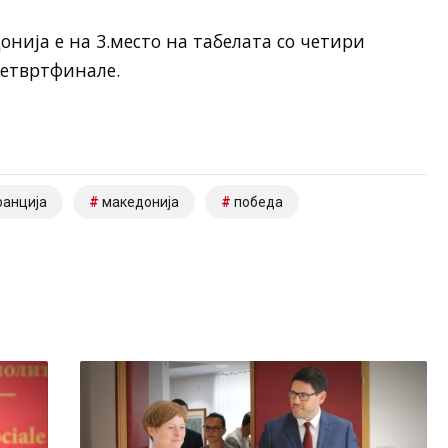
нија е на 3.место на табелата со четири
четвртфинале.
анција
македонија
победа