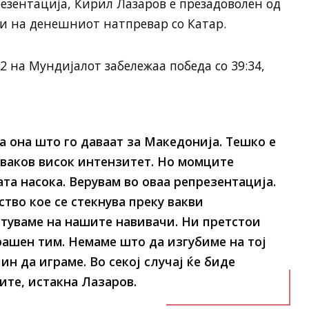
езентација, Кирил Лазаров е презадоволен од
и на денешниот натпревар со Катар.
-2 на Мундијалот забележаа победа со 39:34,
а она што го даваат за Македонија. Тешко е
о ваков висок интензитет. Но момците
та насока. Верувам во оваа репрезентација.
тво кое се стекнува преку вакви
етуваме на нашите навивачи. Ни претстои
рашен тим. Немаме што да изгубиме на тој
ин да играме. Во секој случај ќе биде
те, истакна Лазаров.