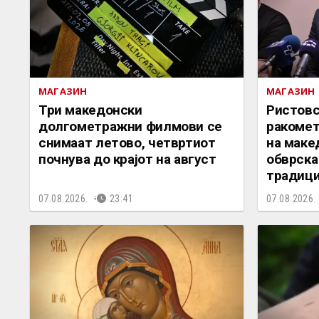
МАГАЗИН
МАГАЗИН
Три македонски
Ристовс
долгометражни филмови се
ракомет
снимаат летово, четвртиот
на маке
почнува до крајот на август
обврска 
традици
07.08.2026.
23:41
07.08.2026.