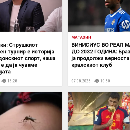
МАГАЗИН
ки: Струшкиот
ВИНИСИУС ВО РЕАЛ 
ен турнир е историја
ДО 2032 ГОДИНА: Бра
донскиот спорт, наша
ја продолжи верноста
е да ја чуваме
кралскиот клуб
јата
16:28
07.08.2026.
10:50