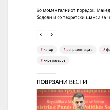
Во моменталниот поредок, Македо
бодови и со теоретски шанси за 
катар
репрезентација
фр
кире лазаров
ПОВРЗАНИ
ВЕСТИ