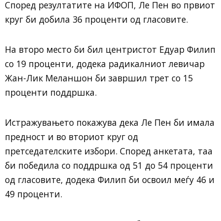
Според резултатите на ИФОП, Ле Пен во првиот
круг би добила 36 проценти од гласовите.
На второ место би бил центристот Едуар Филип
со 19 проценти, додека радикалниот левичар
Жан-Лик Меланшон би завршил трет со 15
проценти поддршка.
Истражувањето покажува дека Ле Пен би имала
предност и во вториот круг од
претседателските избори. Според анкетата, таа
би победила со поддршка од 51 до 54 проценти
од гласовите, додека Филип би освоил меѓу 46 и
49 проценти.