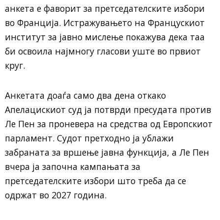
анкета е фаворит за претседателските избори
во Франција. Истражувањето на Францускиот
институт за јавно мислење покажува дека таа
би освоила најмногу гласови уште во првиот
круг.
Анкетата доаѓа само два дена откако
Апелацискиот суд ја потврди пресудата против
Ле Пен за проневера на средства од Европскиот
парламент. Судот претходно ја ублажи
забраната за вршење јавна функција, а Ле Пен
вчера ја започна кампањата за
претседателските избори што треба да се
одржат во 2027 година.