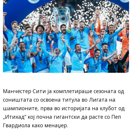
Манчестер Сити ја комплетираше сезоната од
соништата со освоена титула во Лигата на
шампионите, прва во историјата на клубот од
„Итихад“ кој почна гигантски да расте со Пеп
Гвардиола како менаџер.