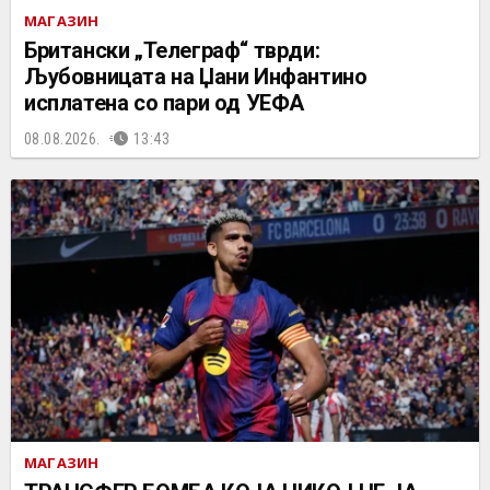
МАГАЗИН
Британски „Телеграф“ тврди:
Љубовницата на Џани Инфантино
исплатена со пари од УЕФА
08.08.2026.
13:43
МАГАЗИН