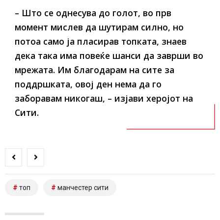
– Што се однесува до голот, во прв
момент мислев да шутирам силно, но
потоа само ја пласирав топката, знаев
дека така има повеќе шанси да заврши во
мрежата. Им благодарам на сите за
поддршката, овој ден нема да го
заборавам никогаш, – изјави херојот на
Сити.
топ
манчестер сити