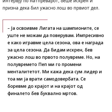
интервју по натпреварот, беше искрен и
призна дека бил ужасно лош во првиот дел.
– Ја освоивме Лигата на шампионите, се
уште не можам да поверувам. Импресивно
е како игравме цела сезона, ова е награда
за цела сезона. Да бидам искрен, бев
ужасно лош во првото полувреме. Но, на
полувремето Пеп ми го промени
менталитетот. Ми кажа дека сум лидер и
тоа ми ја врати самодовербата. Се
боревме до крајот и на крајот од
финалето бев буквално мртов.