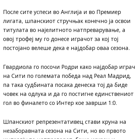
После сите успеси во Англија и во Премиер
лигата, шпанскиот стручњак конечно ја освои
титулата во најелитното натпреварување, а
овој трофеј му го донесе играчот за кој тој
постојано велеше дека е најдобар оваа сезона.
Гвардиола го посочи Родри како најдобар играч
на Сити по големата победа над Реал Мадрид,
па така судбината посака денеска тој да биде
човек на одлука и да го постигне единствениот
гол во финалето со Интер кое заврши 1:0.
Шпанскиот репрезентативец стави круна на
незаборавната сезона на Сити, но во првото