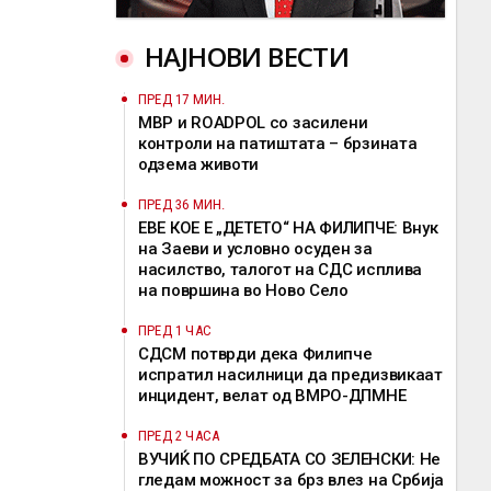
НАЈНОВИ ВЕСТИ
ПРЕД 17 МИН.
МВР и ROADPOL со засилени
контроли на патиштата – брзината
одзема животи
ПРЕД 36 МИН.
ЕВЕ КОЕ Е „ДЕТЕТО“ НА ФИЛИПЧЕ: Внук
на Заеви и условно осуден за
насилство, талогот на СДС исплива
на површина во Ново Село
ПРЕД 1 ЧАС
СДСМ потврди дека Филипче
испратил насилници да предизвикаат
инцидент, велат од ВМРО-ДПМНЕ
ПРЕД 2 ЧАСА
ВУЧИЌ ПО СРЕДБАТА СО ЗЕЛЕНСКИ: Не
гледам можност за брз влез на Србија