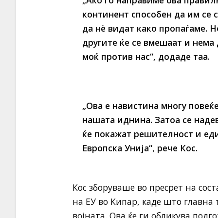
„Ако го направиме ова правил
континент способен да им се 
да нè видат како пропаѓаме. Н
другите ќе се вмешаат и нема 
моќ против нас“, додаде таа.
„Ова е навистина многу повеќ
нашата иднина. Затоа се наде
ќе покажат решителност и еди
Европска Унија“, рече Кос.
Кос зборуваше во пресрет на со
на ЕУ во Кипар, каде што главна 
војната. Ова ќе ги обликува подг