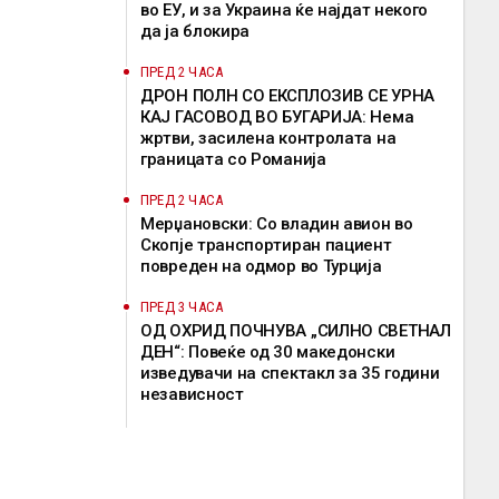
во ЕУ, и за Украина ќе најдат некого
да ја блокира
ПРЕД 2 ЧАСА
ДРОН ПОЛН СО ЕКСПЛОЗИВ СЕ УРНА
КАЈ ГАСОВОД ВО БУГАРИЈА: Нема
жртви, засилена контролата на
границата со Романија
ПРЕД 2 ЧАСА
Мерџановски: Со владин авион во
Скопје транспортиран пациент
повреден на одмор во Турција
ПРЕД 3 ЧАСА
ОД ОХРИД ПОЧНУВА „СИЛНО СВЕТНАЛ
ДЕН“: Повеќе од 30 македонски
изведувачи на спектакл за 35 години
независност