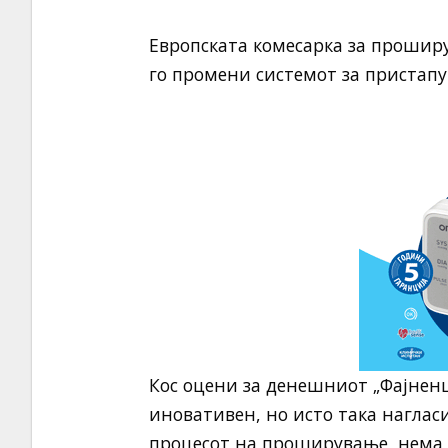
Европската комесарка за проширу
го промени системот за пристапу
Кос оцени за денешниот „Фајненш
иновативен, но исто така наглас
процесот на проширување, нема о