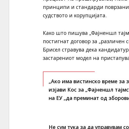
принципи и стандарди поврзани 
судството и корупцијата.
Како што пишува „Фајненшл тајмс
постигнат договор за „различен с
Брисел стравува дека кандидатур
застарениот модел на пристапув
„Ако има вистинско време за 
изјави Кос за „Фајненшл тајмс
на ЕУ „да преминат од зборови
Не сум тука за да управувам со 