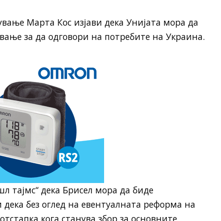
вање Марта Кос изјави дека Унијата мора да
вање за да одговори на потребите на Украина.
л тајмс“ дека Брисел мора да биде
и дека без оглед на евентуалната реформа на
тстапка кога станува збор за основните