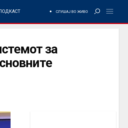
ПОДКАСТ
СЛУШАЈ ВО ЖИВО
истемот за
основните