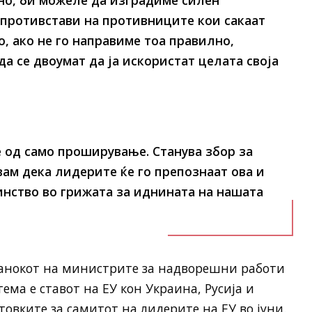
но, би можеле да изградиме силен
спротивстави на противниците кои сакаат
о, ако не го направиме тоа правилно,
да се двоумат да ја искористат целата своја
е од само проширување. Станува збор за
вам дека лидерите ќе го препознаат ова и
нство во грижата за иднината на нашата
станокот на министрите за надворешни работи
тема е ставот на ЕУ кон Украина, Русија и
отовките за самитот на лидерите на ЕУ во јуни.