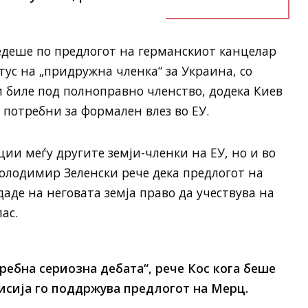
едеше по предлогот на германскиот канцелар
ус на „придружна членка“ за Украина, со
 биле под полноправно членство, додека Киев
потребни за формален влез во ЕУ.
ии меѓу другите земји-членки на ЕУ, но и во
олодимир Зеленски рече дека предлогот на
даде на неговата земја право да учествува на
ас.
ребна сериозна дебата“, рече Кос кога беше
исија го поддржува предлогот на Мерц.