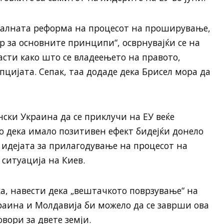
нтуалната реформа на процесот на проширување,
р за основните принципи“, осврнувајќи се на
асти како што се владеењето на правото,
пцијата. Сепак, таа додаде дека Брисел мора да
нски Украина да се приклучи на ЕУ веќе
о дека имало позитивен ефект бидејќи донело
е идејата за прилагодување на процесот на
ситуација на Киев.
ка, навести дека „вештачкото поврзување“ на
раина и Молдавија би можело да се заврши ова
вори за двете земји.