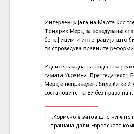
Интервенцијата на Марта Кос сл
Фридрих Мерц за воведување стат
бенефиции и интеграција што би
ги спроведува правните реформи 
Идеите наидоа на поделени реакц
самата Украина. Претседателот В
Мерц е неправеден, бидејќи ќе ѝ 
состаноците на ЕУ без право на гл
„Корисно е затоа што ни е пот
прашана дали Европската ком