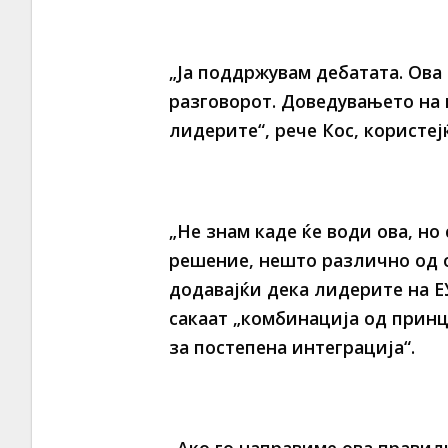
„Ја поддржувам дебатата. Ова 
разговорот. Доведувањето на 
лидерите“, рече Кос, користеј
„Не знам каде ќе води ова, но
решение, нешто различно од о
додавајќи дека лидерите на Е
сакаат „комбинација од принц
за постепена интеграција“.