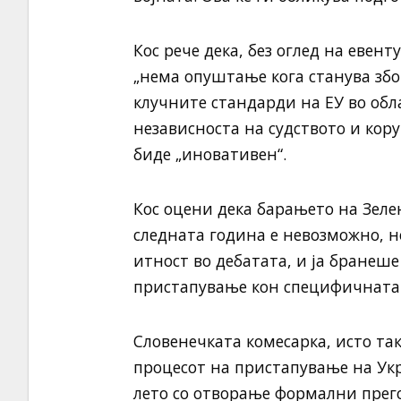
Кос рече дека, без оглед на еве
„нема опуштање кога станува збо
клучните стандарди на ЕУ во обл
независноста на судството и кору
биде „иновативен“.
Кос оцени дека барањето на Зеле
следната година е невозможно, н
итност во дебатата, и ја бранеш
пристапување кон специфичната 
Словенечката комесарка, исто та
процесот на пристапување на Ук
лето со отворање формални прего