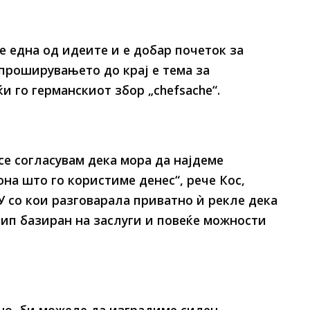
е една од идеите и е добар почеток за
проширувањето до крај е тема за
ќи го германскиот збор „chefsache“.
 се согласувам дека мора да најдеме
на што го користиме денес“, рече Кос,
У со кои разговарала приватно ѝ рекле дека
ип базиран на заслуги и повеќе можности