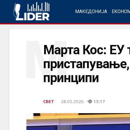
МАКЕДОНИЈА
ЕКОНО
М
Марта Кос: ЕУ 
пристапување,
принципи
СВЕТ
28.05.2026.
15:17