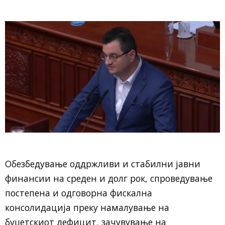
Обезбедување оддржливи и стабилни јавни
финансии на среден и долг рок, спроведување
постепена и одговорна фискална
консолидација преку намалување на
буџетскиот дефицит, зачувување на