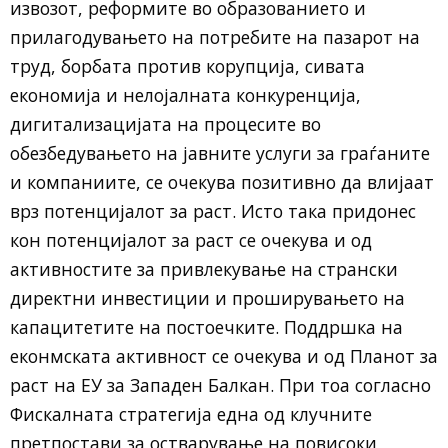
извозот, реформите во образованието и
прилагодувањето на потребите на пазарот на
труд, борбата против корупција, сивата
економија и нелојалната конкуренција,
дигитализацијата на процесите во
обезбедувањето на јавните услуги за граѓаните
и компаниите, се очекува позитивно да влијаат
врз потенцијалот за раст. Исто така придонес
кон потенцијалот за раст се очекува и од
активностите за привлекување на странски
директни инвестиции и проширувањето на
капацитетите на постоечките. Поддршка на
еконмската активност се очекува и од Планот за
раст на ЕУ за Западен Балкан. При тоа согласно
Фискалната стратегија една од клучните
претпостави за остварување на повисоки