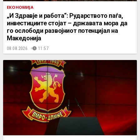
ЕКОНОМИЈА
„И Здравје и работа“: Рударството паѓа,
инвестициите стојат – државата мора да
го ослободи развојниот потенцијал на
Македонија
08.08.2026.
11:57