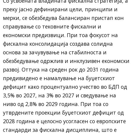
Со усвоената владината фискална стратегија, а
преку јасно дефинирани цели, принципи и
мерки, се обезбедува балансиран пристап кон
справување со тековните фискални и
економски предизвици. При тоа фокусот на
фискална консолидација создава солидна
основа за зачувување на стабилноста и
обезбедување одржлив и инклузивен економски
развој. Оттука на среден рок до 2031 година
предивидено е намалување на буџетскиот
дефицит како процентуално учество во БДП од
3,5% во 2027, на 3% во 2027 и сведување на
ниво од 2,8% во 2029 година. При тоа со
утврдените проекции буџетскиот дефицит од
2028 година е целосно усогласен со европските
стандарди за фискална дисциплина, што е