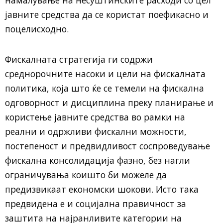
намалување на несуштинските расходи со цел
јавните средства да се користат поефикасно и
поцелисходно.
Фискалната стратегија ги содржи
среднорочните насоки и цели на фискалната
политика, која што ќе се темели на фискална
одговорност и дисциплина преку планирање и
користење јавните средства во рамки на
реални и одржливи фискални можности,
постепеност и предвидливост соспроведување
фискална консолидација фазно, без нагли
ограничувања коишто би можеле да
предизвикаат економски шокови. Исто така
предвидена е и социјална правичност за
заштита на најранливите категории на