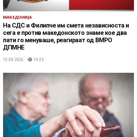
МАКЕДОНИЈА
На СДС и Филипче им смета независноста и
сега е против македонското знаме кое два
пати го менуваше, реагираат од ВМРО
ДПМНЕ
10.08.2026.
10:03