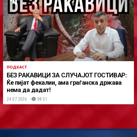
ПОДКАСТ
БЕЗ РАКАВИЦИ ЗА СЛУЧАЈОТ ГОСТИВАР:
Ќе пијат фекалии, ама граѓанска држава
нема да дадат!
24.07.2026.
08:51