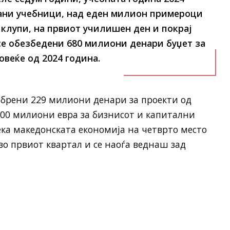
чани учебници, над еден милион примероци
клупи, на првиот училишен ден и покрај
се обезбедени 680 милиони денари буџет за
овеќе од 2024 година.
брени 229 милиони денари за проекти од
500 милиони евра за бизнисот и капитални
ка македонската економија на четврто место
во првиот квартал и се наоѓа веднаш зад