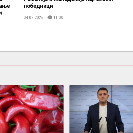
вање
победници
и
04.08.2026.
11:00