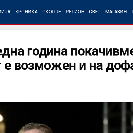
МИЈА
ХРОНИКА
СКОПЈЕ
РЕГИОН
СВЕТ
МАГАЗИН
една година покачивме
т е возможен и на доф