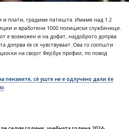
и и плати, градиме патишта. Имаме над 1.2
иции и вработени 1000 полициски службеници.
от е возможен и на дофат, најдоброто допрва
а допрва ќе се чувствуваат. Ова го соопшти
коски на својот Фејсбук профил, по повод
а пензиите, сѐ уште не е одлучено дали ќе
но
ле седум години, учебната година 2024-