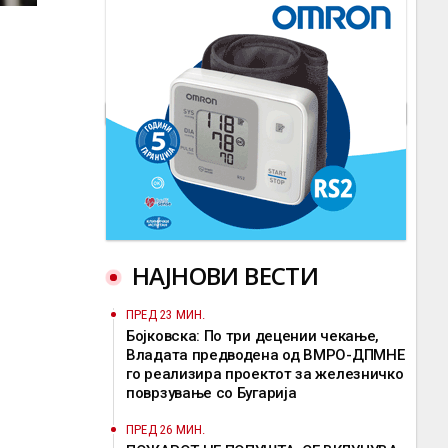
НАЈНОВИ ВЕСТИ
ПРЕД 23 МИН.
Бојковска: По три децении чекање,
Владата предводена од ВМРО-ДПМНЕ
го реализира проектот за железничко
поврзување со Бугарија
ПРЕД 26 МИН.