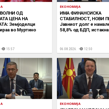
ЈА
ЕКОНОМИЈА
ВОЛНИ ОД
ИМА ФИНАНСИСКА
АТА ЦЕНА НА
СТАБИЛНОСТ, НОВИ П
ТА: Земјоделци
Јавниот долг е намал
ираа во Муртино
58,8% од БДП, истакн
15:57
06.08.2026.
12:50
ЈА
ЕКОНОМИЈА