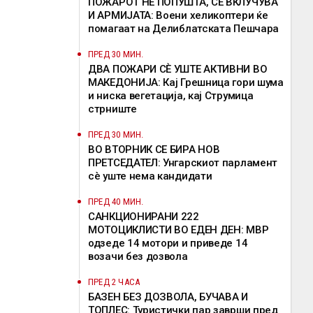
ПОЖАРОТ НЕ ПОПУШТА, СЕ ВКЛУЧУВА
И АРМИЈАТА: Воени хеликоптери ќе
помагаат на Делиблатската Пешчара
ПРЕД 30 МИН.
ДВА ПОЖАРИ СÈ УШТЕ АКТИВНИ ВО
МАКЕДОНИЈА: Кај Грешница гори шума
и ниска вегетација, кај Струмица
стрниште
ПРЕД 30 МИН.
ВО ВТОРНИК СЕ БИРА НОВ
ПРЕТСЕДАТЕЛ: Унгарскиот парламент
сè уште нема кандидати
ПРЕД 40 МИН.
САНКЦИОНИРАНИ 222
МОТОЦИКЛИСТИ ВО ЕДЕН ДЕН: МВР
одзеде 14 мотори и приведе 14
возачи без дозвола
ПРЕД 2 ЧАСА
БАЗЕН БЕЗ ДОЗВОЛА, БУЧАВА И
ТОПЛЕС: Туристички пар заврши пред