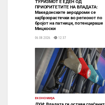
ТУРИЗМОТ Е ЕДЕН ОД
ПРИОРИТЕТИТЕ НА ВЛАДАТА:
Македонските аеродроми се
најбрзорастечки во регионот по
бројот на патници, потенцираше
Мицкоски
06.08.2026.
12:37
ЕКОНОМИЈА
ДУИ: Владата ги остави граѓанит