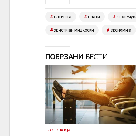
патишта
плати
зголему
христијан мицкоски
економија
ПОВРЗАНИ
ВЕСТИ
ЕКОНОМИЈА