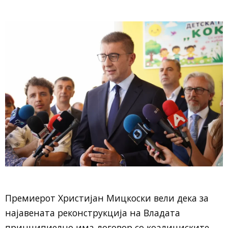
Премиерот Христијан Мицкоски вели дека за
најавената реконструкција на Владата
принципиелно има договор со коалициските