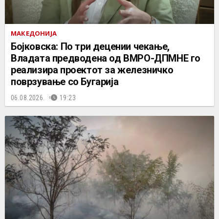
МАКЕДОНИЈА
Бојковска: По три децении чекање,
Владата предводена од ВМРО-ДПМНЕ го
реализира проектот за железничко
поврзување со Бугарија
06.08.2026.
19:23