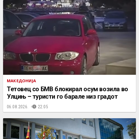
МАКЕДОНИЈА
Тетовец со БМВ блокирал осум возила во
Улцињ – туристи го барале низ градот
06.08.2026.
22:05