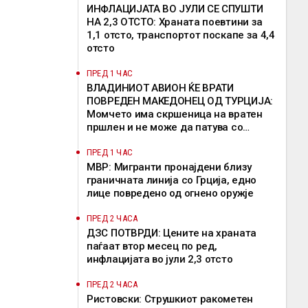
ИНФЛАЦИЈАТА ВО ЈУЛИ СЕ СПУШТИ
НА 2,3 ОТСТО: Храната поевтини за
1,1 отсто, транспортот поскапе за 4,4
отсто
ПРЕД 1 ЧАС
ВЛАДИНИОТ АВИОН ЌЕ ВРАТИ
ПОВРЕДЕН МАКЕДОНЕЦ ОД ТУРЦИЈА:
Момчето има скршеница на вратен
пршлен и не може да патува со
редовен лет
ПРЕД 1 ЧАС
МВР: Мигранти пронајдени близу
граничната линија со Грција, едно
лице повредено од огнено оружје
ПРЕД 2 ЧАСА
ДЗС ПОТВРДИ: Цените на храната
паѓаат втор месец по ред,
инфлацијата во јули 2,3 отсто
ПРЕД 2 ЧАСА
Ристовски: Струшкиот ракометен