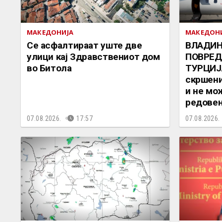
МАКЕДОНИЈА
МАКЕДОН
Се асфалтираат уште две
ВЛАДИН
улици кај Здравствениот дом
ПОВРЕД
во Битола
ТУРЦИЈ
скршени
и не мо
редовен
07.08.2026.
17:57
07.08.2026.