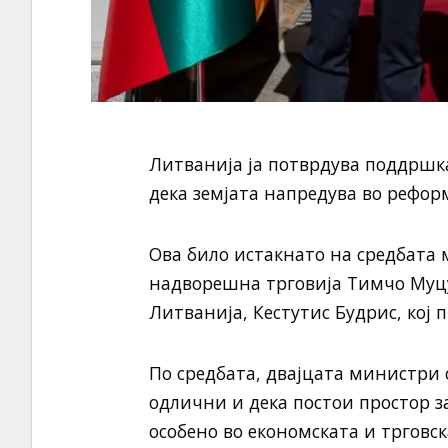
Литванија ја потврдува поддршка
дека земјата напредува во рефор
Ова било истакнато на средбата
надворешна трговија Тимчо Муц
Литванија, Кестутис Будрис, кој 
По средбата, двајцата министри 
одлични и дека постои простор 
особено во економската и трговск