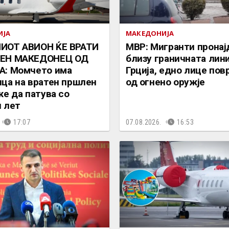
ИЈА
МАКЕДОНИЈА
ИОТ АВИОН ЌЕ ВРАТИ
МВР: Мигранти пронај
ЕН МАКЕДОНЕЦ ОД
близу граничната лини
А: Момчето има
Грција, едно лице по
ца на вратен пршлен
од огнено оружје
же да патува со
 лет
17:07
07.08.2026.
16:53