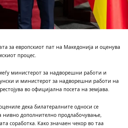
та за европскиот пат на Македонија и оценува
мскиот процес.
 меѓу министерот за надворешни работи и
унски и министерот за надворешни работи на
престојува во официјална посета на земјава.
оцениле дека билатералните односи се
за нивно дополнително продлабочување,
ата соработка. Како значаен чекор во таа