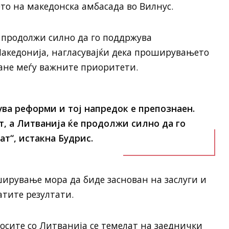
то на македонска амбасада во Вилнус.
 продолжи силно да го поддржува
акедонија, нагласувајќи дека проширувањето
тане меѓу важните приоритети.
ва реформи и тој напредок е препознаен.
т, а Литванија ќе продолжи силно да го
т“, истакна Будрис.
ширување мора да биде заснован на заслуги и
атите резултати.
носите со Литванија се темелат на заеднички