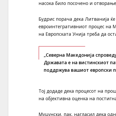
насока било посочено и отворање
Будрис порача дека Литванија ќе
евроинтегративниот процес на М
на Европската Унија треба да ос
„Северна Македонија спроведу
Државата е на вистинскиот па
поддржува вашиот европски па
Тој додаде дека процесот на про
на објективна оценка на постигн
Муцунски, пак, нагласил дека од