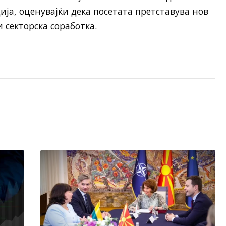
ја, оценувајќи дека посетата претставува нов
 секторска соработка.