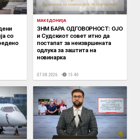
МАКЕДОНИЈА
дени
ЗНМ БАРА ОДГОВОРНОСТ: ОЈО
ја со
и Судскиот совет итно да
вредено
постапат за неизвршената
одлука за заштита на
новинарка
07.08.2026.
15:40