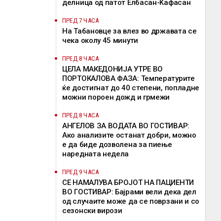
делница од патот Елбасан-Ќафасан
ПРЕД 7 ЧАСА
На Табановце за влез во државата се
чека околу 45 минути
ПРЕД 8 ЧАСА
ЦЕЛА МАКЕДОНИЈА УТРЕ ВО
ПОРТОКАЛОВА ФАЗА: Температурите
ќе достигнат до 40 степени, попладне
можни пороен дожд и грмежи
ПРЕД 8 ЧАСА
АНГЕЛОВ ЗА ВОДАТА ВО ГОСТИВАР:
Ако анализите останат добри, можно
е да биде дозволена за пиење
наредната недела
ПРЕД 9 ЧАСА
СЕ НАМАЛУВА БРОЈОТ НА ПАЦИЕНТИ
ВО ГОСТИВАР: Бајрами вели дека дел
од случаите може да се поврзани и со
сезонски вирози