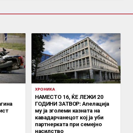
ХРОНИКА
НАМЕСТО 16, ЌЕ ЛЕЖИ 20
агина
ГОДИНИ ЗАТВОР: Апелација
ист
му ја зголеми казната на
кавадарчанецот кој ја уби
партнерката при семејно
насилство