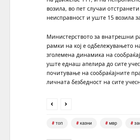
возила, во пет случаи отстранети
неисправност и уште 15 возила з
Министерството за внатрешни раб
рамки на кој е одбележувањето на
зголемена динамика на сообраќај
уште еднаш апелира до сите учес
почитување на сообраќајните пра
личната безбедност на сите учесн
топ
казни
мвр
за