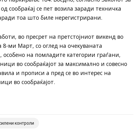
 од сообраќај се пет возила заради техничка
аради тоа што биле нерегистрирани.
оти, во пресрет на претстојниот викенд во
 8-ми Март, со оглед на очекуваната
, особено на помладите категории граѓани,
ници во сообраќајот за максимално и совесно
вила и прописи а пред се во интерес на
ици во сообраќајот.
силени контроли