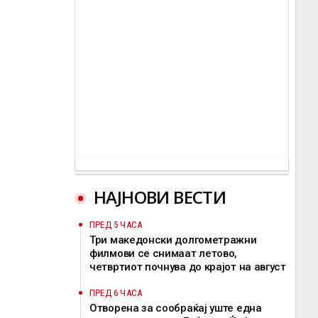
НАЈНОВИ ВЕСТИ
ПРЕД 5 ЧАСА
Три македонски долгометражни
филмови се снимаат летово,
четвртиот почнува до крајот на август
ПРЕД 6 ЧАСА
Отворена за сообраќај уште една