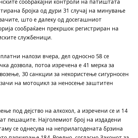
ланските сообраќајни контроли на патиштата
нтирана бројка од дури 31 случај на минување
озачите, што е далеку од досегашниот
горија сообраќаен прекршок регистриран на
иските службеници.
платни налози вчера, дел односно 58 се
ка дозвола, потоа изречена е 41 мерка за
возење, 30 санкции за некористење сигурносен
возачи на мотоцикл за неносење заштитен
ење под дејство на алкохол, а изречени се и 14
ат пешаците. Најголемиот број на издадени
аму се однесува на неприлагодената брзина
то паркирање 184. Воедно, согласно Законот за