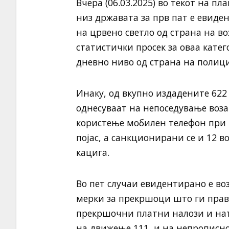
Вчера (06.03.2025) во текот на п
низ државата за прв пат е евиде
на црвено светло од страна на в
статистички просек за оваа кате
дневно ниво од страна на полиц
Инаку, од вкупно издадените 622 
однесуваат на непоседување возач
користење мобилен телефон при 
појас, а санкционирани се и 12 
кацига.
Во пет случаи евидентирано е воз
мерки за прекршоци што ги прав
прекршочни платни налози и нат
на движење 111, и на непрописно