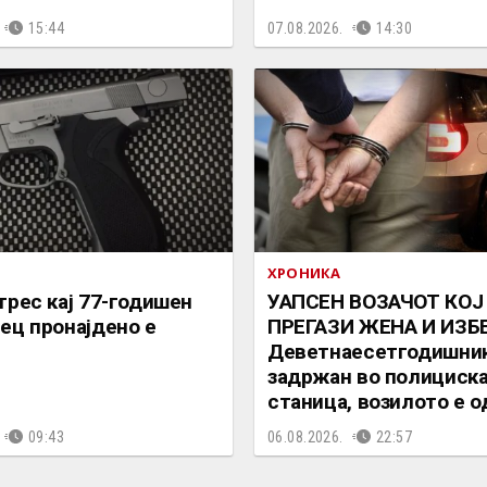
15:44
07.08.2026.
14:30
ХРОНИКА
трес кај 77-годишен
УАПСЕН ВОЗАЧОТ КОЈ
ец пронајдено е
ПРЕГАЗИ ЖЕНА И ИЗБЕ
Деветнаесетгодишник
задржан во полициск
станица, возилото е 
09:43
06.08.2026.
22:57