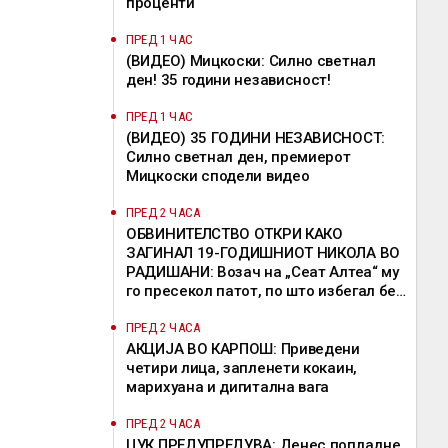
проценти
ПРЕД 1 ЧАС
(ВИДЕО) Мицкоски: Силно светнал
ден! 35 години независност!
ПРЕД 1 ЧАС
(ВИДЕО) 35 ГОДИНИ НЕЗАВИСНОСТ:
Силно светнал ден, премиерот
Мицкоски сподели видео
ПРЕД 2 ЧАСА
ОБВИНИТЕЛСТВО ОТКРИ КАКО
ЗАГИНАЛ 19-ГОДИШНИОТ НИКОЛА ВО
РАДИШАНИ: Возач на „Сеат Алтеа“ му
го пресекол патот, по што избегал без
да помогне
ПРЕД 2 ЧАСА
АКЦИЈА ВО КАРПОШ: Приведени
четири лица, запленети кокаин,
марихуана и дигитална вага
ПРЕД 2 ЧАСА
ЦУК ПРЕДУПРЕДУВА: Денес попладне