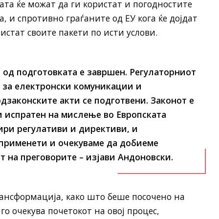
та ќе можат да ги користат и погодностите
, и спротивно граѓаните од ЕУ кога ќе дојдат
истат своите пакети по исти услови.
 од подготовката е завршен. Регулаторниот
т за електронски комуникации и
законските акти се подготвени. Законот е
и испратен на мислење во Европската
тири регулативи и директиви, и
 применети и очекуваме да добиеме
т на преговорите – изјави Андоновски.
ансформација, како што беше посочено на
о очекува почетокот на овој процес,