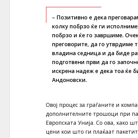
– Позитивно е дека преговарам
колку побрзо ќе ги исполниме
побрзо и ќе го завршиме. Оче
преговорите, да го утврдиме т
владина седница и да биде р
подготвени први да го започн
искрена надеж е дека тоа ќе б
Андоновски.
Овој процес за граѓаните и ком
дополнителните трошоци при пат
Европската Унија. Со ова, како ш
цени кои што ги плаќаат пакетит