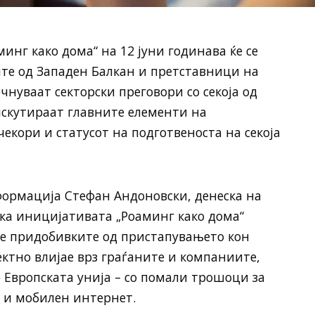
инг како дома“ на 12 јуни годинава ќе се
те од Западен Балкан и претставници на
чнуваат секторски преговори со секоја од
дискутираат главните елементи на
екори и статусот на подготвеноста на секоја
ормација Стефан Андоновски, денеска на
ка иницијативата „Роаминг како дома“
те придобивките од пристапувањето кон
ектно влијае врз граѓаните и компаниите,
 Европската унија – со помали трошоци за
 и мобилен интернет.