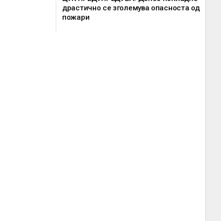
драстично се зголемува опасноста од
пожари