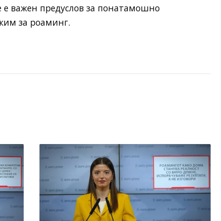
е е важен предуслов за понатамошно
жим за роаминг.