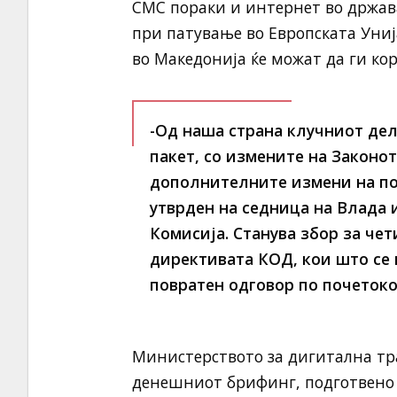
СМС пораки и интернет во држава
при патување во Европската Унија
во Македонија ќе можат да ги кор
-Од наша страна клучниот дел
пакет, со измените на Законо
дополнителните измени на под
утврден на седница на Влада 
Комисија. Станува збор за че
директивата КОД, кои што се
повратен одговор по почетоко
Министерството за дигитална тр
денешниот брифинг, подготвено г