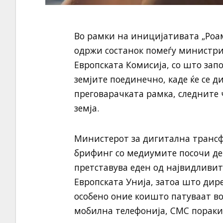
Во рамки на иницијативата „Роам
одржи состанок помеѓу министри
Европската Комисија, со што запо
земјите поединечно, каде ќе се 
преговарачката рамка, следните ч
земја.
Министерот за дигитална трансф
брифинг со медиумите посочи де
претставува еден од највидливи
Европската Унија, затоа што дир
особено оние коишто патуваат во
мобилна телефонија, СМС пораки