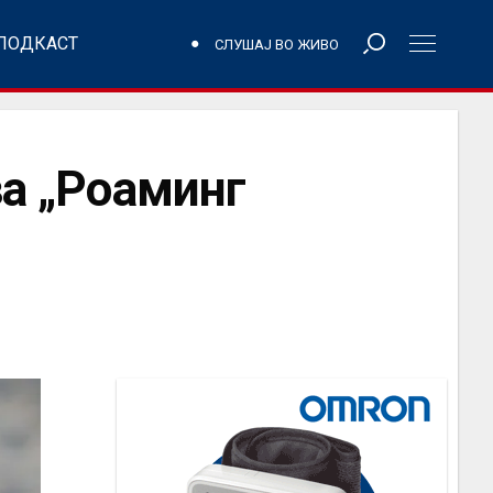
ПОДКАСТ
СЛУШАЈ ВО ЖИВО
за „Роаминг