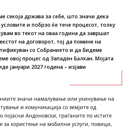
е секоја држава за себе, што значи дека
 условите и побрзо ќе тече процесот, толку
кувам во текот на оваа година да завршат
екстот на договорот, тој да помине на
атификуван со Собранието и да бидеме
еме овој процес од Западен Балкан. Мојата
иде јануари 2027 година – изјави
паниите значи намалување или укинување на
ување и комуникација со земјите од
то појасни Андоновски, граѓаните по истите
е за користење на мобилни услуги, повици,