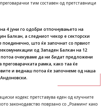
 преговарачки тим составен од претставници
 на 4 јуни го одобри отпочнувањето на
ен Балкан, а следниот чекор е секторски
те поединечно, што ќе започнат со првиот
лекомуникации од Западен Балкан на 12
и потоа очекуваме да ни бидат предложени
 преговарачката рамка, како таа ќе
ковите и веднаш потоа ќе започнеме од наша
 Андоновски.
циски кодекс претставува еден од клучните
кото законодавство поврзано со „Роаминг како