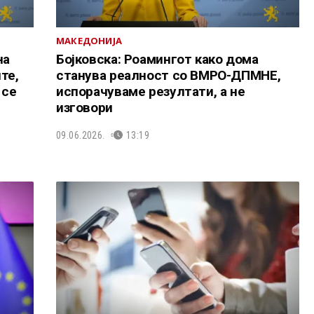
МАКЕДОНИЈА
на
Бојковска: Роамингот како дома
те,
станува реалност со ВМРО-ДПМНЕ,
 се
испорачуваме резултати, а не
изговори
09.06.2026.
13:19