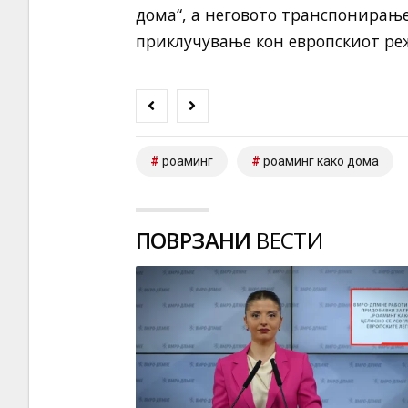
дома“, а неговото транспонирањ
приклучување кон европскиот ре
роаминг
роаминг како дома
ПОВРЗАНИ
ВЕСТИ