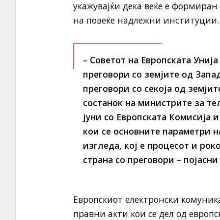
укажувајќи дека веќе е формиран
на повеќе надлежни институции.
– Советот на Европската Унија
преговори со земјите од Запад
преговори со секоја од земји
состанок на министрите за те
јуни со Европската Комисија 
кои се основните параметри на
изгледа, кој е процесот и ро
страна со преговори – појасни
Европскиот електронски комуника
правни акти кои се дел од европс