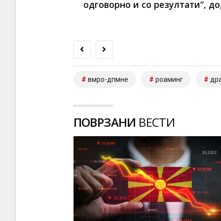
одговорно и со резултати“, до
вмро-дпмне
роаминг
дра
ПОВРЗАНИ
ВЕСТИ