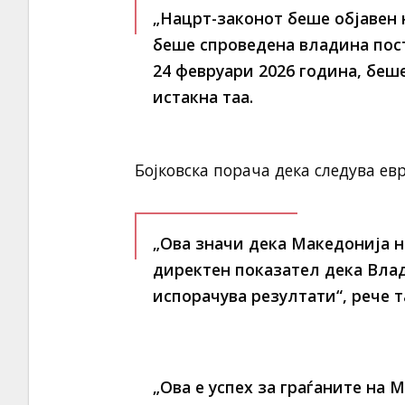
„Нацрт-законот беше објавен н
беше спроведена владина пост
24 февруари 2026 година, беш
истакна таа.
Бојковска порача дека следува е
„Ова значи дека Македонија не
директен показател дека Вл
испорачува резултати“, рече т
„Ова е успех за граѓаните на