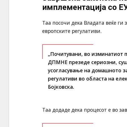
имплементација со Е
Таа посочи дека Владата веќе ги 
европските регулативи.
„Почитувани, во изминатиот 
ДПМНЕ презеде сериозни, суш
усогласување на домашното з
регулативи во областа на еле
Бојковска.
Таа додаде дека процесот е во з