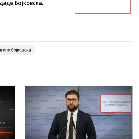
даде Бојковска.
гана бојковска