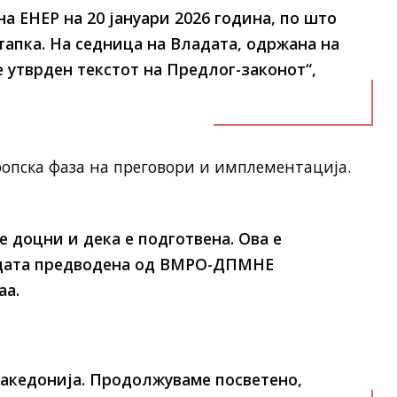
а ЕНЕР на 20 јануари 2026 година, по што
апка. На седница на Владата, одржана на
е утврден текстот на Предлог-законот“,
вропска фаза на преговори и имплементација.
 доцни и дека е подготвена. Ова е
адата предводена од ВМРО-ДПМНЕ
аа.
 Македонија. Продолжуваме посветено,