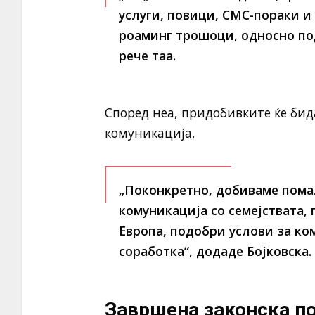
услуги, повици, СМС-пораки 
роаминг трошоци, односно по
рече таа.
Според неа, придобивките ќе бид
комуникација.
„Поконкретно, добиваме пома
комуникација со семејствата,
Европа, подобри услови за ко
соработка“, додаде Бојковска.
Завршена законска по