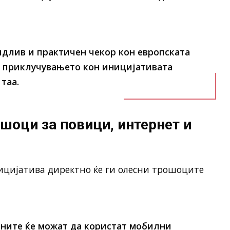
видлив и практичен чекор кон европската
е приклучувањето кон иницијативата
таа.
шоци за повици, интернет и
ницијатива директно ќе ги олесни трошоците
ѓаните ќе можат да користат мобилни