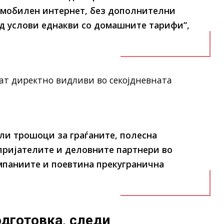
и мобилен интернет, без дополнителни
д услови еднакви со домашните тарифи“,
ат директно видливи во секојдневната
ли трошоци за граѓаните, полесна
 пријателите и деловните партнери во
мпаниите и поевтина прекугранична
дготовка, следи