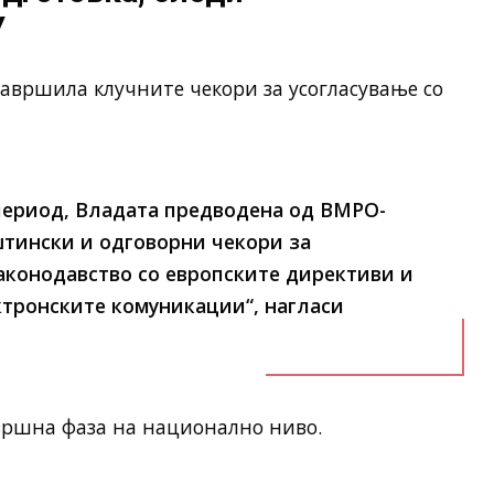
У
завршила клучните чекори за усогласување со
период, Владата предводена од ВМРО-
тински и одговорни чекори за
аконодавство со европските директиви и
ктронските комуникации“, нагласи
авршна фаза на национално ниво.