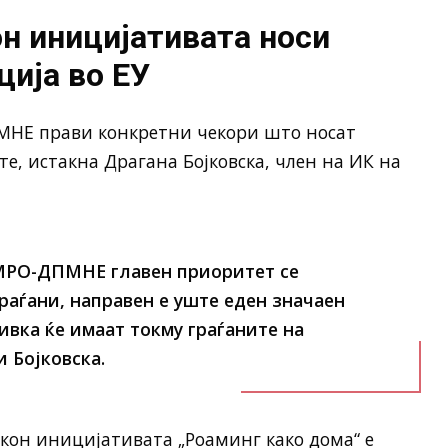
н иницијативата носи
ија во ЕУ
МНЕ прави конкретни чекори што носат
е, истакна Драгана Бојковска, член на ИК на
МРО-ДПМНЕ главен приоритет се
раѓани, направен е уште еден значаен
ивка ќе имаат токму граѓаните на
 Бојковска.
кон иницијативата „Роаминг како дома“ е