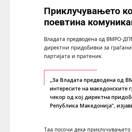
Приклучувањето ко
поевтина комуникац
Владата предводена од ВМРО-ДП
директни придобивки за граѓанит
партијата и пратеник.
„За Владата предводена од В
интересите на македонските г
чекор од кој директна придоб
Република Македонија“, изјави
Таа посочи дека приклучувањето 