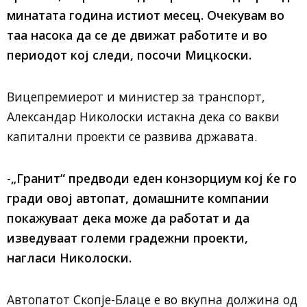
минатата година истиот месец. Очекувам во
таа насока да се де движат работите и во
периодот кој следи, посочи Мицкоски.
Вицепремиерот и министер за транспорт,
Александар Николоски истакна дека со вакви
капитални проекти се развива државата.
-„Гранит“ предводи еден конзорциум кој ќе го
гради овој автопат, домашните компании
покажуваат дека може да работат и да
изведуваат големи градежни проекти,
нагласи Николоски.
Автопатот Скопје-Блаце е во вкупна должина од