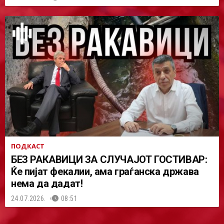
ПОДКАСТ
БЕЗ РАКАВИЦИ ЗА СЛУЧАЈОТ ГОСТИВАР:
Ќе пијат фекалии, ама граѓанска држава
нема да дадат!
24.07.2026.
08:51