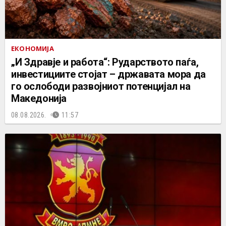
ЕКОНОМИЈА
„И Здравје и работа“: Рударството паѓа,
инвестициите стојат – државата мора да
го ослободи развојниот потенцијал на
Македонија
08.08.2026.
11:57