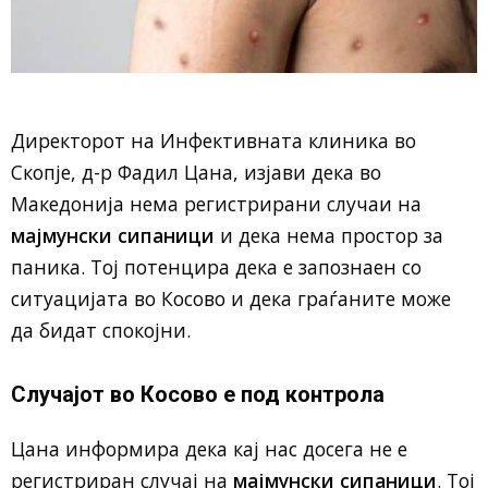
Директорот на Инфективната клиника во
Скопје, д-р Фадил Цана, изјави дека во
Македонија нема регистрирани случаи на
мајмунски сипаници
и дека нема простор за
паника. Тој потенцира дека е запознаен со
ситуацијата во Косово и дека граѓаните може
да бидат спокојни.
Случајот во Косово е под контрола
Цана информира дека кај нас досега не е
регистриран случај на
мајмунски сипаници
. Тој