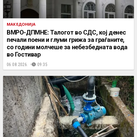
МАКЕДОНИЈА
ВМРО-ДПМНЕ: Талогот во СДС, кој денес
печали поени и глуми грижа за граѓаните,
со години молчеше за небезбедната вода
во Гостивар
06.08.2026.
09:35