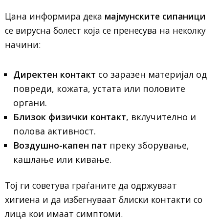
Цана информира дека
мајмунските сипаници
се вирусна болест која се пренесува на неколку
начини:
Директен контакт
со заразен материјал од
повреди, кожата, устата или половите
органи.
Близок физички контакт
, вклучително и
полова активност.
Воздушно-капен пат
преку зборување,
кашлање или кивање.
Тој ги советува граѓаните да одржуваат
хигиена и да избегнуваат блиски контакти со
лица кои имаат симптоми.