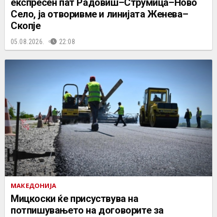
експресен пат Радовиш–Струмица–Ново
Село, ја отворивме и линијата Женева–
Скопје
05.08.2026.
22:08
МАКЕДОНИЈА
Мицкоски ќе присуствува на
потпишувањето на договорите за