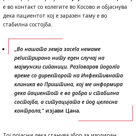
е во контакт со колегите во Косово и објаснува
дека пациентот кој е заразен таму е во
стабилна состојба.
„
Во нашата земја засега немаме
регистрирано ниту еден случај на
мајмунски сипаници. Разговарав подолго
време со директорот на Инфективната
клиника во Приштина, кој ме информира
дека пациентот е во добра и стабилна
состојба, а ситуацијата е под целосна
контрола,
“ изјави Цана.
Тој појасни дека станува збор за изолиран