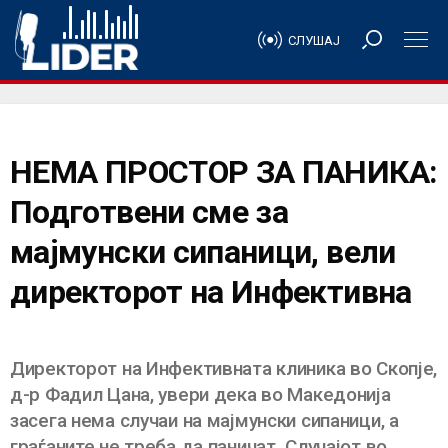
СЛУШАЈ
НЕМА ПРОСТОР ЗА ПАНИКА:
Подготвени сме за
мајмунски сипаници, вели
директорот на Инфективна
Директорот на Инфективната клиника во Скопје,
д-р Фадил Цана, увери дека во Македонија
засега нема случаи на мајмунски сипаници, а
граѓаните не треба да паничат. Случајот во