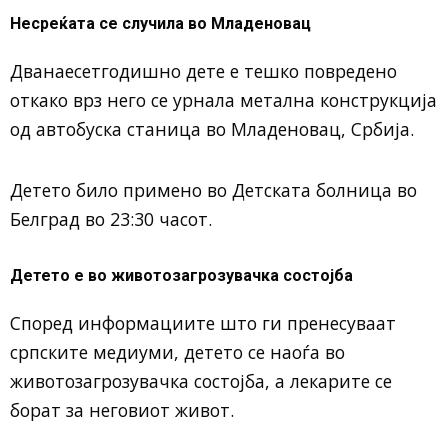
Несреќата се случила во Младеновац
Дванаесетгодишно дете е тешко повредено
откако врз него се урнала метална конструкција
од автобуска станица во Младеновац, Србија.
Детето било примено во Детската болница во
Белград во 23:30 часот.
Детето е во животозагрозувачка состојба
Според информациите што ги пренесуваат
српските медиуми, детето се наоѓа во
животозагрозувачка состојба, а лекарите се
борат за неговиот живот.