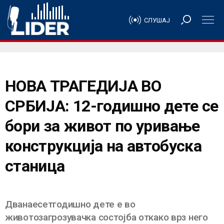
СЛУШАЈ
НОВА ТРАГЕДИЈА ВО
СРБИЈА: 12-годишно дете се
бори за живот по уривање
конструкција на автобуска
станица
Дванаесетгодишно дете е во
животозагрозувачка состојба откако врз него