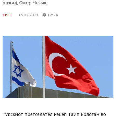
развој, Омер Челик.
СВЕТ
15.07.2021.
12:24
Турскиот претседател Реџеп Таип Ердоган во