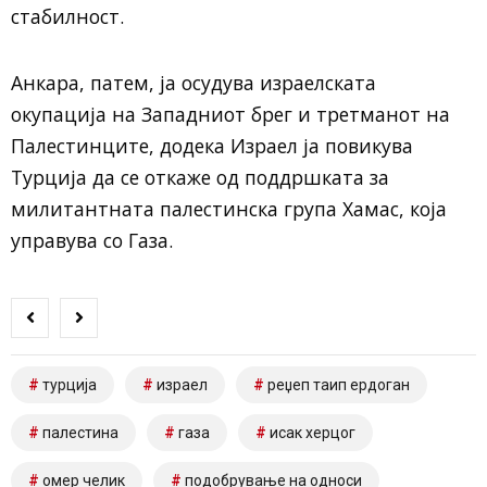
стабилност.
Анкара, патем, ја осудува израелската
окупација на Западниот брег и третманот на
Палестинците, додека Израел ја повикува
Турција да се откаже од поддршката за
милитантната палестинска група Хамас, која
управува со Газа.
турција
израел
реџеп таип ердоган
палестина
газа
исак херцог
омер челик
подобрување на односи