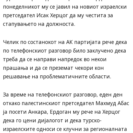
понеделникот му се јавил на новиот израелски
претседател Исак Херцог да му честита за
стапувањето на должноста.
Челик по состанокот на АК партијата рече дека
по телефонскиот разговор било заклучено дека
треба да се направи напредок во некои
прашања и да се преземат чекори кон
решавање на проблематичните области.
За време на телефонскиот разговор, еден ден
откако палестинскиот претседател Махмуд Абас
ја посети Анкара, Ердоган му рече на Херцог
дека го цени дијалогот и дека турско-
израелските односи се клучни за регионалната