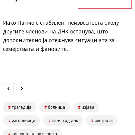
Иако Панчо е стабилен, неизвесноста околу
другите членови на ДНК останува, што
дополнително ја отежнува ситуацијата за
семејствата и фановите.
трагедија
болница
изјава
изгореници
панчо од днк
сестрата
кислородна поддршка