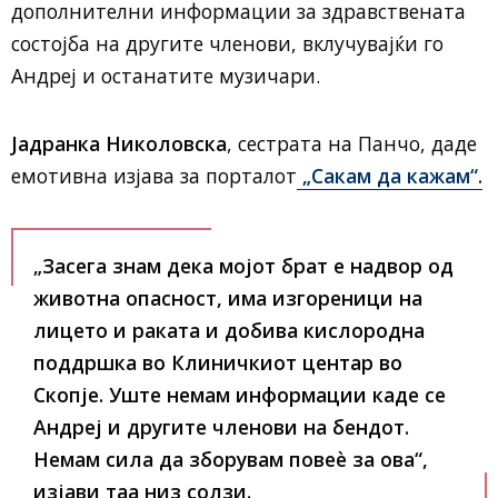
дополнителни информации за здравствената
состојба на другите членови, вклучувајќи го
Андреј и останатите музичари.
Јадранка Николовска
, сестрата на Панчо, даде
емотивна изјава за порталот
„Сакам да кажам“.
„Засега знам дека мојот брат е надвор од
животна опасност, има изгореници на
лицето и раката и добива кислородна
поддршка во Клиничкиот центар во
Скопје. Уште немам информации каде се
Андреј и другите членови на бендот.
Немам сила да зборувам повеѐ за ова“
,
изјави таа низ солзи.