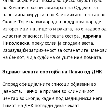
катастрофалниот пожар во Диско клубот Пулс
во Кочани, е хоспитализиран на Одделот за
пластична хирургија во Клиничкиот центар во
Скопје. Тој е на кислородна поддршка поради
изгореници на лицето и раката, но е надвор од
животна опасност. Неговата сестра,
Јадранка
Николовска
, преку солзи ја сподели веста,
изразувајќи загриженост за останатите членови
на бендот, чија судбина сè уште не е позната.
Здравствената состојба на Панчо од ДНК
Според официјалните списоци објавени во
јавноста,
Панчо
е примен во Клиничкиот
центар во Скопје, каде е под медицинска нега.
Тимот на ДНК потврди дека чекаат