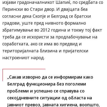
изјави градоначалникот Шапиќ, по средбата со
Перински во Стари двор. И двајцата беа
согласни дека Скопје и Белград се братски
градови, уште пред нивното формално
збратимување во 2012 година и токму тој факт
треба да се искористи за продлабочување на
соработката, ако се има во предвид и
територијалната близина и пријателски
настроениот народ.
„Сакав изворно да се информирам како
Белград функционира без поголеми
проблеми и успешно се справува со
секојдневните ситуации од областа на
јавниот превоз, јавната хигиена, воопшто,