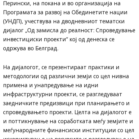
Перински, на покана и во организација на
Програмата за развој на Обединетите нации
(УНДП), учествува на дводневниот тематски
дијалог „Од замисла до реалност: Спроведување
инвестициски проекти“ кој од денеска се
одржува во Белград.
На дијалогот, се презентираат практики и
методологии од различни земји со цел нивна
примена и унапредување на идни
инфраструктурни проекти, се разгледуваат
заедничките предизвици при планирањето и
спроведувањето проекти. Целта на дијалогот е
и поттикнување на соработката меѓу земјите и
меѓународните финансиски институции со цел
искористување на ресурсите и разгледување на