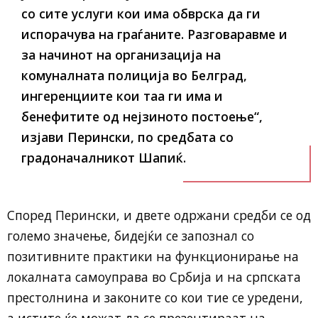
со сите услуги кои има обврска да ги
испорачува на граѓаните. Разговаравме и
за начинот на организација на
комуналната полиција во Белград,
ингеренциите кои таа ги има и
бенефитите од нејзиното постоење“,
изјави Перински, по средбата со
градоначалникот Шапиќ.
Според Перински, и двете одржани средби се од
големо значење, бидејќи се запознал со
позитивните практики на функционирање на
локалната самоуправа во Србија и на српската
престолнина и законите со кои тие се уредени,
а истите ќе можат да се презентираат на