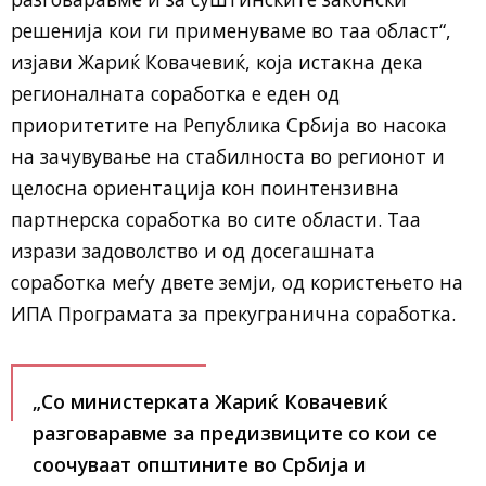
решенија кои ги применуваме во таа област“,
изјави Жариќ Ковачевиќ, која истакна дека
регионалната соработка е еден од
приоритетите на Република Србија во насока
на зачувување на стабилноста во регионот и
целосна ориентација кон поинтензивна
партнерска соработка во сите области. Таа
изрази задоволство и од досегашната
соработка меѓу двете земји, од користењето на
ИПА Програмата за прекугранична соработка.
„Со министерката Жариќ Ковачевиќ
разговаравме за предизвиците со кои се
соочуваат општините во Србија и