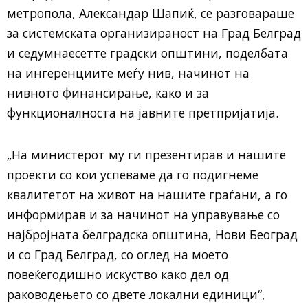
метропола, Александар Шапиќ, се разговараше
за системската организираност на Град Белград
и седумнаесетте градски општини, поделбата
на ингеренциите меѓу нив, начинот на
нивното финансирање, како и за
функционалноста на јавните претпријатија.
„На министерот му ги презентирав и нашите
проекти со кои успеваме да го подигнеме
квалитетот на живот на нашите граѓани, а го
информирав и за начинот на управување со
најбројната белградска општина, Нови Београд
и со Град Белград, со оглед на моето
повеќегодишно искуство како дел од
раководењето со двете локални единици“,