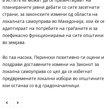
планираните јавни дебати со сите засегнати
страни, за законските измени од областа на
локалната самоуправа во Македонија, кои ќе се
адаптираат на потребите на граѓаните и за
поефикасно функционирање на сите општини
во земјава.
Во таа насока, Перински позитивно ги оцени и
поздрави доставените измени на Законот за
локална самоуправа со цел да се избегнат
предвремените локални избори во општините
кои останаа со в.д градоначалници.