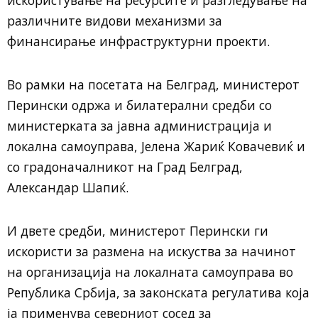
различните видови механизми за
финансирање инфраструктурни проекти.
Во рамки на посетата на Белград, министерот
Перински одржа и билатерални средби со
министерката за јавна администрација и
локална самоуправа, Јелена Жариќ Ковачевиќ и
со градоначалникот на Град Белград,
Александар Шапиќ.
И двете средби, министерот Перински ги
искористи за размена на искуства за начинот
на организација на локалната самоуправа во
Република Србија, за законската регулатива која
ја применува северниот сосед за