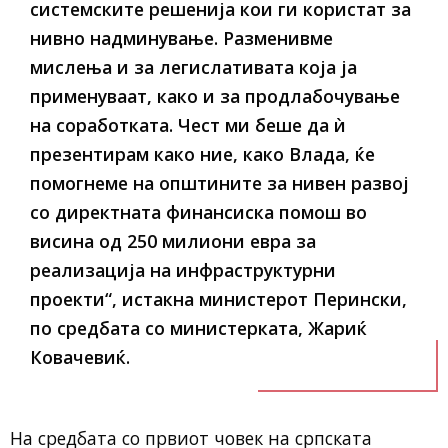
системските решенија кои ги користат за
нивно надминување. Разменивме
мислења и за легислативата која ја
применуваат, како и за продлабочување
на соработката. Чест ми беше да ѝ
презентирам како ние, како Влада, ќе
помогнеме на општините за нивен развој
со директната финансиска помош во
висина од 250 милиони евра за
реализација на инфраструктурни
проекти“, истакна министерот Перински,
по средбата со министерката, Жариќ
Ковачевиќ.
На средбата со првиот човек на српската