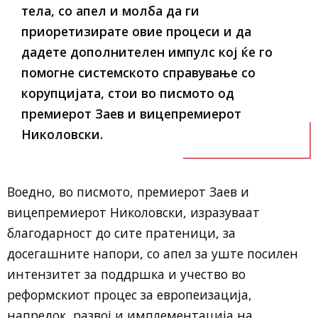
тела, со апел и молба да ги
приоретизирате овие процеси и да
дадете дополнителен импулс кој ќе го
помогне системското справување со
корупцијата
, стои во писмото од
премиерот Заев и вицепремиерот
Николовски.
Воедно, во писмото, премиерот Заев и
вицепремиерот Николовски, изразуваат
благодарност до сите пратеници, за
досегашните напори, со апел за уште посилен
интензитет за поддршка и учество во
реформскиот процес за европеизација,
напредок, развој и имплементација на