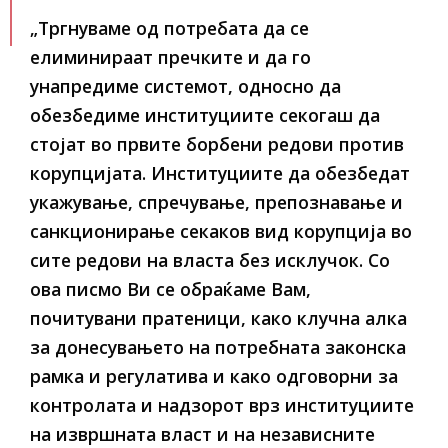
„Тргнуваме од потребата да се
елиминираат пречките и да го
унапредиме системот, односно да
обезбедиме институциите секогаш да
стојат во првите борбени редови против
корупцијата. Институциите да обезбедат
укажување, спречување, препознавање и
санкционирање секаков вид корупција во
сите редови на власта без исклучок. Со
ова писмо Ви се обраќаме Вам,
почитувани пратеници, како клучна алка
за донесувањето на потребната законска
рамка и регулатива и како одговорни за
контролата и надзорот врз институциите
на извршната власт и на независните