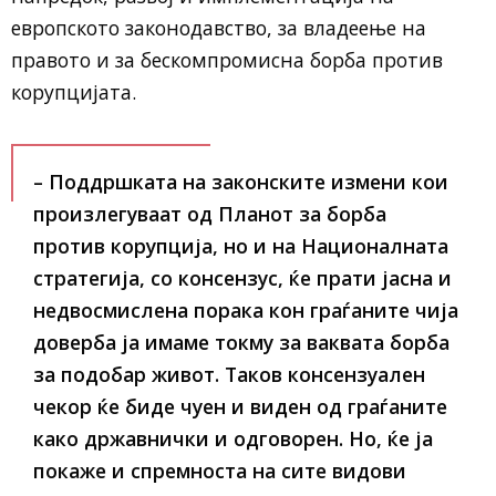
европското законодавство, за владеење на
правото и за бескомпромисна борба против
корупцијата.
– Поддршката на законските измени кои
произлегуваат од Планот за борба
против корупција, но и на Националната
стратегија, со консензус, ќе прати јасна и
недвосмислена порака кон граѓаните чија
доверба ја имаме токму за ваквата борба
за подобар живот. Таков консензуален
чекор ќе биде чуен и виден од граѓаните
како државнички и одговорен. Но, ќе ја
покаже и спремноста на сите видови