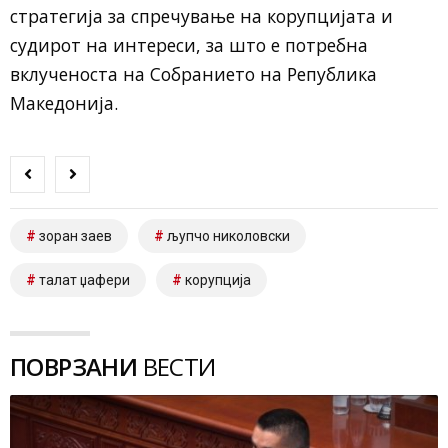
стратегија за спречување на корупцијата и
судирот на интереси, за што е потребна
вклученоста на Собранието на Република
Македонија.
зоран заев
љупчо николовски
талат џафери
корупција
ПОВРЗАНИ
ВЕСТИ