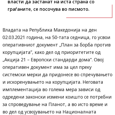
власти да застанат на иста страна со
граѓаните
, се посочува во писмото.
Владата на Република Македонија на ден
02.03.2021 година, на 50-тата седница, го усвои
оперативниот документ „План за борба против
корупцијата”, како дел од приоритетите од
„Акција 21 – Европски стандарди дома“. Овој
оперативен документ има за цел преку
системски мерки да придонесе во спречувањето
и искоренувањето на корупцијата. Неговата
имплементација во голема мера зависи од
одредени законски измени коишто се потребни
за спроведување на Планот, а во исто време и
во дел од усвојувањето на Националната