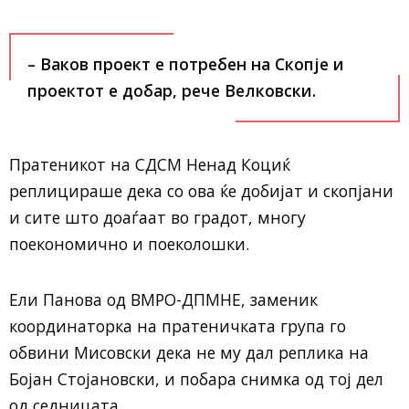
– Ваков проект е потребен на Скопје и
проектот е добар, рече Велковски.
Пратеникот на СДСМ Ненад Коциќ
реплицираше дека со ова ќе добијат и скопјани
и сите што доаѓаат во градот, многу
поекономично и поеколошки.
Ели Панова од ВМРО-ДПМНЕ, заменик
координаторка на пратеничката група го
обвини Мисовски дека не му дал реплика на
Бојан Стојановски, и побара снимка од тој дел
од седницата.