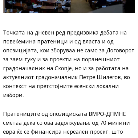
Точката на дневен ред предизвика дебата на
повеќемина пратеници и од власта и од
опозицијата, кои зборуваа не само за Договорот
за заем туку и за проекти на поранешниот
градоначалник на Скопје, но и за работата на
актуелниот градоначалник Петре Шилегов, во
контекст на претстојните есенски локални
избори.
Пратениците од опозициската ВМРО-ДПМНЕ
сметаа дека со ова задолжување од 70 милини
евра ќе се финансира нереален проект, што