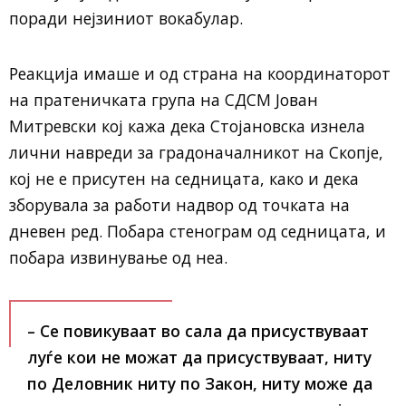
поради нејзиниот вокабулар.
Реакција имаше и од страна на координаторот
на пратеничката група на СДСМ Јован
Митревски кој кажа дека Стојановска изнела
лични навреди за градоначалникот на Скопје,
кој не е присутен на седницата, како и дека
зборувала за работи надвор од точката на
дневен ред. Побара стенограм од седницата, и
побара извинување од неа.
– Се повикуваат во сала да присуствуваат
луѓе кои не можат да присуствуваат, ниту
по Деловник ниту по Закон, ниту може да