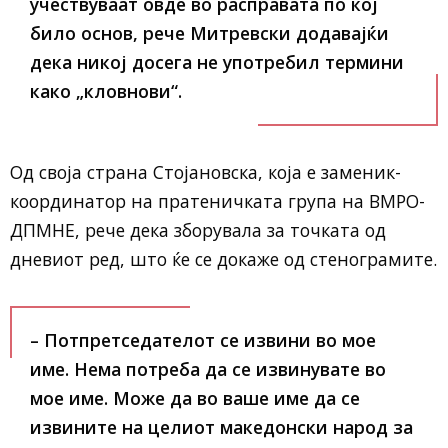
учествуваат овде во расправата по кој
било основ, рече Митревски додавајќи
дека никој досега не употребил термини
како „кловнови“.
Од своја страна Стојановска, која е заменик-
координатор на пратеничката група на ВМРО-
ДПМНЕ, рече дека зборувала за точката од
дневиот ред, што ќе се докаже од стенограмите.
– Потпретседателот се извини во мое
име. Нема потреба да се извинувате во
мое име. Може да во ваше име да се
извините на целиот македонски народ за