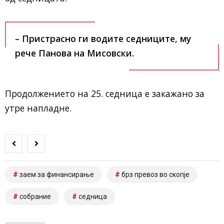
– Пристрасно ги водите седниците, му
рече Панова на Мисовски.
Продолжението на 25. седница е закажано за
утре напладне.
заем за финансирање
брз превоз во скопје
собрание
седница