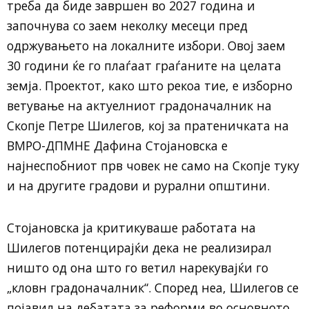
треба да биде завршен во 2027 година и
започнува со заем неколку месеци пред
одржувањето на локалните избори. Овој заем
30 години ќе го плаѓаат граѓаните на целата
земја. Проектот, како што рекоа тие, е изборно
ветување на актуелниот градоначалник на
Скопје Петре Шилегов, кој за пратеничката на
ВМРО-ДПМНЕ Дафина Стојановска е
најнеспобниот прв човек не само на Скопје туку
и на другите градови и рурални општини.
Стојановска ја критикуваше работата на
Шилегов потенцирајќи дека не реализирал
ништо од она што го ветил нарекувајќи го
„кловн градоначалник“. Според неа, Шилегов се
појавил на дебатата за реформи во основното