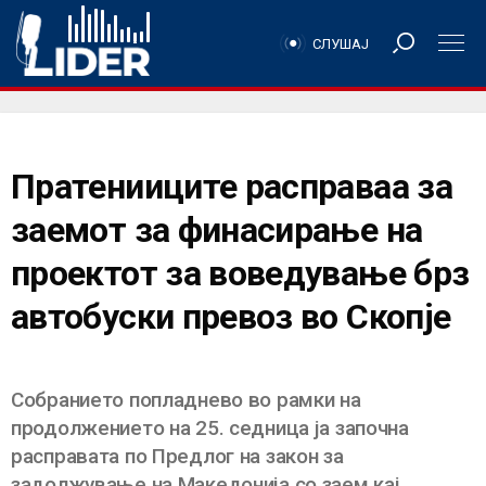
СЛУШАЈ
Пратенииците расправаа за
заемот за финасирање на
проектот за воведување брз
автобуски превоз во Скопје
Собранието попладнево во рамки на
продолжението на 25. седница ја започна
расправата по Предлог на закон за
задолжување на Македонија со заем кај