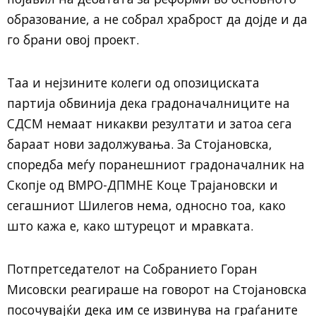
образование, а не собрал храброст да дојде и да
го брани овој проект.
Таа и нејзините колеги од опозициската
партија обвинија дека градоначалниците на
СДСМ немаат никакви резултати и затоа сега
бараат нови задолжувања. За Стојановска,
споредба меѓу поранешниот градоначалник на
Скопје од ВМРО-ДПМНЕ Коце Трајановски и
сегашниот Шилегов нема, односно тоа, како
што кажа е, како штурецот и мравката.
Потпретседателот на Собранието Горан
Мисовски реагираше на говорот на Стојановска
посочувајќи дека им се извинува на граѓаните