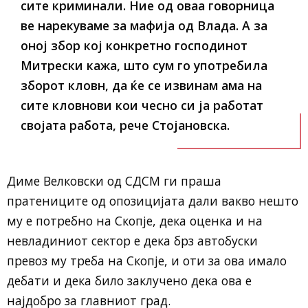
сите криминали. Ние од оваа говорница
ве нарекуваме за мафија од Влада. А за
оној збор кој конкретно господинот
Митрески кажа, што сум го употребила
зборот кловн, да ќе се извинам ама на
сите кловнови кои чесно си ја работат
својата работа, рече Стојановска.
Диме Велковски од СДСМ ги праша
пратениците од опозицијата дали вакво нешто
му е потребно на Скопје, дека оценка и на
невладиниот сектор е дека брз автобуски
превоз му треба на Скопје, и оти за ова имало
дебати и дека било заклучено дека ова е
најдобро за главниот град.