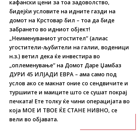
кафански цени за тоа задоволство,
бидејќи условите на идните газди на
домот на Крстовар бил – тоа да биде
забрането во идниот објект!
„Неименуваниот угостител“ (алиас
угостители-љубители на галии, воденици
н.з.) ветил дека ќе инвестира во
„оплеменување“ на Домот Даре Џамбаз
ДУРИ 45 ИЛЈАДИ ЕВРА – ама само под
услов ако се макнат оние со сендвичите и
туршиите и маиците што се сушат покрај
печката! Ете толку ќе чини операцијата во
која МОЕ И ТВОЕ ЌЕ СТАНЕ НИВНО,
се
вели во објавата.