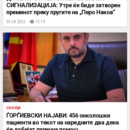
СИГНАЛИЗАЦИЈА: Утре ќе биде затворен
преминот преку пругите на „Перо Наков“
05.08.2026.
13:19
СКОПЈЕ
ЃОРЃИЕВСКИ НАЈАВИ: 456 онколошки
пациенти во текот на наредните два дена
ќе добијат парична помош