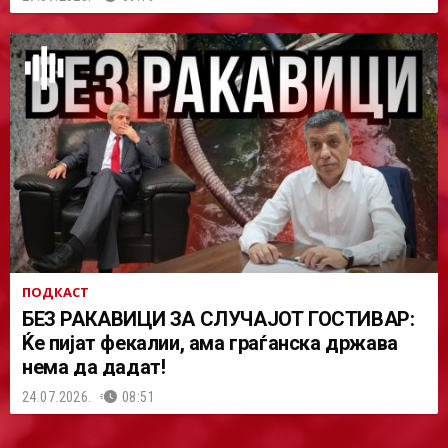
ПОДКАСТ
БЕЗ РАКАВИЦИ ЗА СЛУЧАЈОТ ГОСТИВАР:
Ќе пијат фекалии, ама граѓанска држава
нема да дадат!
24.07.2026.
08:51