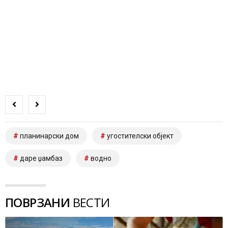
планинарски дом
угостителски објект
даре џамбаз
водно
ПОВРЗАНИ
ВЕСТИ