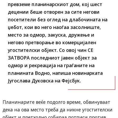
превземе планинарскиот дом, кој шест
децении беше отворен за сите негови
посетители без оглед на длабочината на
џебот, кои во него наоѓаа засолниште,
место за одмор, закуска, дружење и
негово претворање во комерцијален
угостителски објект. Со овој чин СЕ
ЗАТВОРА последниот јавен објект за
одмор и рекреација на граѓаните на
планината Водно,
напиша новинарката
Југослава Дуковска на Фејсбук.
Планинарите веќе подолго време, обвинуваат
дека на ова место треба да никне угостителски
објект и претходно собираа потписи против