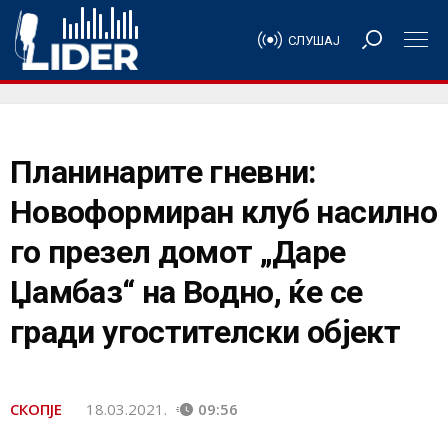
СЛУШАЈ
Планинарите гневни:
Новоформиран клуб насилно
го презел домот „Даре
Џамбаз“ на Водно, ќе се
гради угостителски објект
СКОПЈЕ
18.03.2021.
09:56