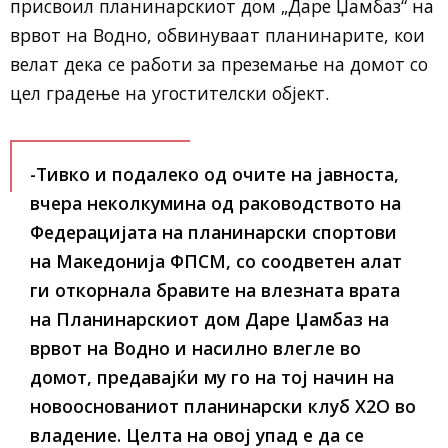
присвоил планинарскиот дом „Даре Џамбаз“ на
врвот на Водно, обвинуваат планинарите, кои
велат дека се работи за преземање на домот со
цел градење на угостителски објект.
-Тивко и подалеко од очите на јавноста,
вчера неколкумина од раководството на
Федерацијата на планинарски спортови
на Македонија ФПСМ, со соодветен алат
ги откорнала бравите на влезната врата
на Планинарскиот дом Даре Џамбаз на
врвот на Водно и насилно влегле во
домот, предавајќи му го на тој начин на
новооснованиот планинарски клуб Х2О во
владение. Целта на овој упад е да се