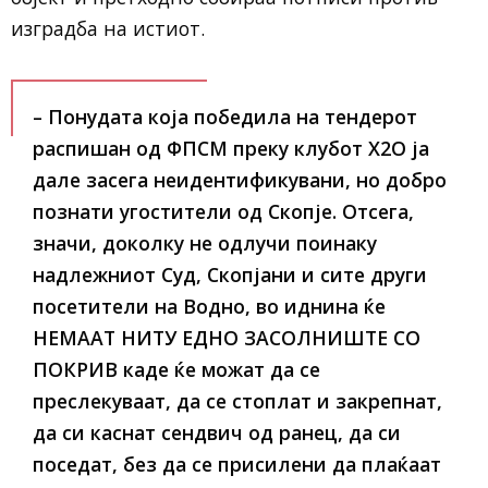
изградба на истиот.
– Понудата која победила на тендерот
распишан од ФПСМ преку клубот Х2О ја
дале засега неидентификувани, но добро
познати угостители од Скопје. Отсега,
значи, доколку не одлучи поинаку
надлежниот Суд, Скопјани и сите други
посетители на Водно, во иднина ќе
НЕМААТ НИТУ ЕДНО ЗАСОЛНИШТЕ СО
ПОКРИВ каде ќе можат да се
преслекуваат, да се стоплат и закрепнат,
да си каснат сендвич од ранец, да си
поседат, без да се присилени да плаќаат