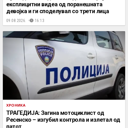
експлицитни видеа од поранешната
девојка и ги споделувал со трети лица
09.08.2026.
16:13
ХРОНИКА
ТРАГЕДИЈА: Загина мотоциклист од
Ресенско – изгубил контрола и излетал од
патот