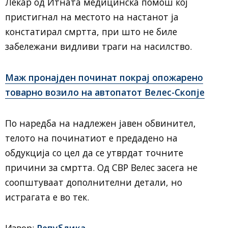
Лекар од Итната медицинска помош кој
пристигнал на местото на настанот ја
констатирал смртта, при што не биле
забележани видливи траги на насилство.
Маж пронајден починат покрај опожарено
товарно возило на автопатот Велес-Скопје
По наредба на надлежен јавен обвинител,
телото на починатиот е предадено на
обдукција со цел да се утврдат точните
причини за смртта. Од СВР Велес засега не
соопштуваат дополнителни детали, но
истрагата е во тек.
Извор:
Република