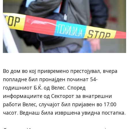
Во дом во кој привремено престојувал, вчера
попладне бил пронајден починат 54-
годишниот Б.Ќ. од Велес. Според
информациите од Секторот за внатрешни
работи Велес, случајот бил пријавен во 17:00
часот. Веднаш била извршена увидна постапка.