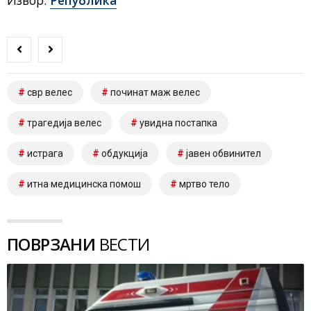
свр велес
починат маж велес
трагедија велес
увидна постапка
истрага
обдукција
јавен обвинител
итна медицинска помош
мртво тело
ПОВРЗАНИ
ВЕСТИ