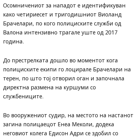
Осомничениот за нападот е идентификуван
како четириесет и тригодишниот Виоланд
Брачелари, по кого полициските служби од
Валона интензивно трагале уште од 2017
година.
До престрелката дошло во моментот кога
полициските екипи го лоцирале Брачелари на
терен, по што тој отворил оган и започнала
директна размена на куршуми со
службениците.
Во вооружениот судир, на местото на настанот
загина полицаецот Енеа Меколи, додека
неговиот колега Едисон Адри се здобил со