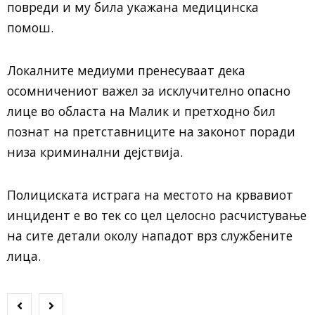
повреди и му била укажана медицинска
помош.
Локалните медиуми пренесуваат дека
осомничениот важел за исклучително опасно
лице во областа на Малик и претходно бил
познат на претставниците на законот поради
низа криминални дејствија.
Полициската истрага на местото на крвавиот
инцидент е во тек со цел целосно расчистување
на сите детали околу нападот врз службените
лица.