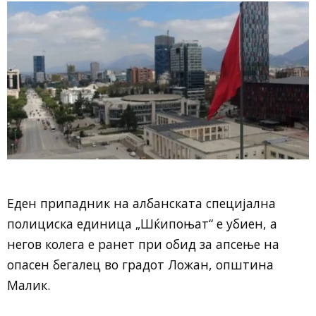
Еден припадник на албанската специјална
полициска единица „Шќипоњат“ е убиен, а
негов колега е ранет при обид за апсење на
опасен бегалец во градот Ложан, општина
Малик.