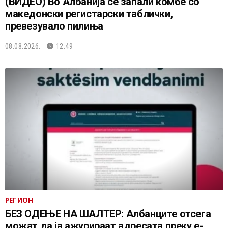
(ВИДЕО) Во Албанија се запали комбе со
македонски регистарски таблички,
превезувало пилиња
08.08.2026.
12:49
РЕГИОН
БЕЗ ОДЕЊЕ НА ШАЛТЕР: Албанците отсега
можат да ја ажурираат адресата преку е-