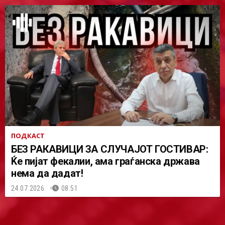
ПОДКАСТ
БЕЗ РАКАВИЦИ ЗА СЛУЧАЈОТ ГОСТИВАР:
Ќе пијат фекалии, ама граѓанска држава
нема да дадат!
24.07.2026.
08:51