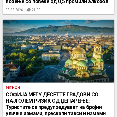
возење со повеќе од 0,5 промили алкохол
08.08.2026.
21:03
РЕГИОН
СОФИЈА МЕЃУ ДЕСЕТТЕ ГРАДОВИ СО
НАЈГОЛЕМ РИЗИК ОД ЏЕПАРЕЊЕ:
Туристите се предупредуваат на бројни
улични измами, прескапи такси и измами