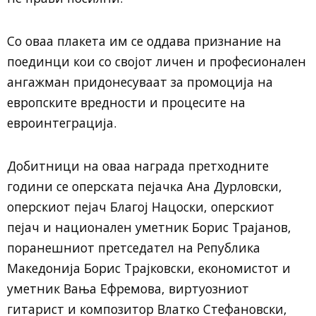
Со оваа плакета им се оддава признание на
поединци кои со својот личен и професионален
ангажман придонесуваат за промоција на
европските вредности и процесите на
евроинтеграција.
Добитници на оваа награда претходните
години се оперската пејачка Ана Дурловски,
оперскиот пејач Благој Нацоски, оперскиот
пејач и национален уметник Борис Трајанов,
поранешниот претседател на Република
Македонија Борис Трајковски, економистот и
уметник Вања Ефремова, виртуозниот
гитарист и композитор Влатко Стефановски,