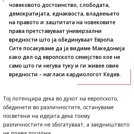
човековото достоинство, слободата,
демократијата, еднаквоста, владеењето
на правото и заштитата на човековите
права претставуваат универзални
вредности што ја обединуваат Европа.
Сите посакуваме да ја видиме Македонија
како дел од европското семејство кое не
само што ги негува туку и ги живее овие
вредности – нагласи кардиологот Кедев.
Тој потенцира дека во духот на европското,
обединети во различностите, остануваме
посветени на идејата дека токму
различностите не збогатуваат, а заедништвото
не прави посилни.