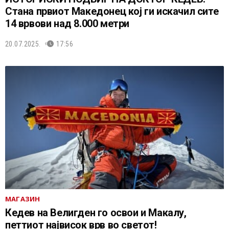
Стана првиот Македонец кој ги искачил сите
14 врвови над 8.000 метри
20.07.2025.
17:56
МАГАЗИН
Кедев на Велигден го освои и Макалу,
петтиот највисок врв во светот!