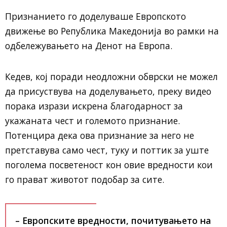
Признанието го доделуваше Европското
движење во Република Македонија во рамки на
одбележувањето на Денот на Европа.
Кедев, кој поради неодложни обврски не можел
да присуствува на доделувањето, преку видео
порака изрази искрена благодарност за
укажаната чест и големото признание.
Потенцира дека ова признание за него не
претставува само чест, туку и поттик за уште
поголема посветеност кон овие вредности кои
го прават животот подобар за сите.
– Европските вредности, почитувањето на