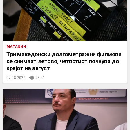
МАГАЗИН
Три македонски долгометражни филмови
се снимаат летово, четвртиот почнува до
крајот на август
07.08.2026.
23:41