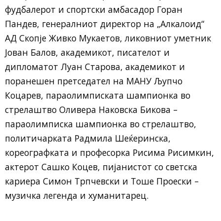
фудбалерот и спортски амбасадор Горан
Пандев, генералниот директор на „Алкалоид“
АД Скопје Живко Мукаетов, ликовниот уметник
Јован Балов, академикот, писателот и
дипломатот Луан Старова, академикот и
поранешен претседател на МАНУ Љупчо
Коцарев, параолимписката шампионка во
стрелаштво Оливера Наковска Бикова –
параолимписка шампионка во стрелаштво,
политичарката Радмила Шеќеринска,
кореографката и професорка Рисима Рисимкин,
актерот Сашко Коцев, пијанистот со светска
кариера Симон Трпчевски и Тоше Проески –
музичка легенда и хуманитарец.