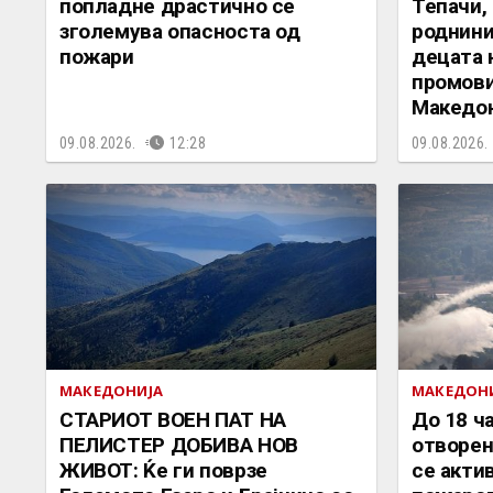
попладне драстично се
Тепачи,
зголемува опасноста од
роднини
пожари
децата 
промoви
Македон
09.08.2026.
12:28
09.08.2026.
МАКЕДОНИЈА
МАКЕДОН
СТАРИОТ ВОЕН ПАТ НА
До 18 ч
ПЕЛИСТЕР ДОБИВА НОВ
отворен
ЖИВОТ: Ќе ги поврзе
се акти