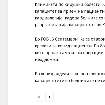
Клиниката по хирушки болести „С
капацитет за прием на пациенти 
кардиологија, каде за болните со
реорганизација капацитетот во К
Во ГОБ „8 Септември“ ќе се отво
кревети за ковид пациенти. Во б
ќе се вршат само итни операции 
неодложни.
Во ковид одделите во внатрешнос
капацитетите во болниците не се