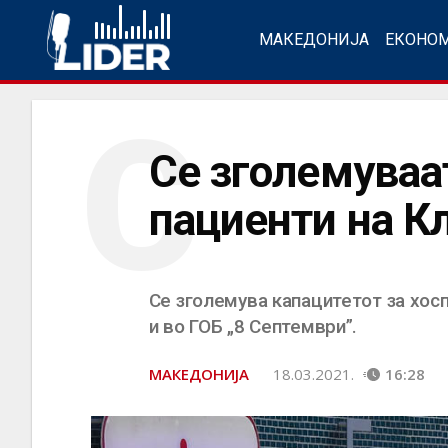
МАКЕДОНИЈА
ЕКОНО
С
Се зголемуваа
пациенти на К
Се зголемува капацитетот за хосп
и во ГОБ „8 Септември”.
МАКЕДОНИЈА
18.03.2021.
16:28