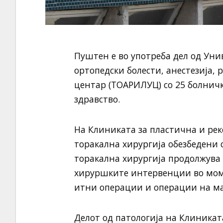
Пуштен е во употреба дел од Уни
ортопедски болести, анестезија,
центар (ТОАРИЛУЦ) со 25 болнич
здравство.
На Клиниката за пластична и рек
торакална хирургија обезбедени 
торакална хирургија продолжува 
хируршките интервенции во моме
итни операции и операции на ма
Делот од патологија на Клиниката