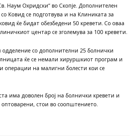
в. Наум Охридски“ во Скопје. Дополнителен
со Ковид се подготвува и на Клиниката за
 ковид ќе бидат обезбедени 50 кревети. Со оваа
линичкиот центар се зголемува за 100 кревети.
ри одделение со дополнителни 25 болнички
олницата ќе се немали хируршкиот програм и
и операции на малигни болести кои се
та има доволен број на болнички кревети и
 оптоварени, стои во соопштението.