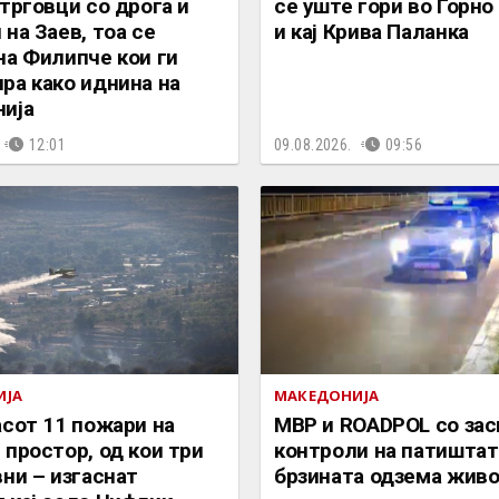
 трговци со дрога и
се уште гори во Горно
 на Заев, тоа се
и кај Крива Паланка
на Филипче кои ги
ра како иднина на
ија
12:01
09.08.2026.
09:56
ИЈА
МАКЕДОНИЈА
асот 11 пожари на
МВР и ROADPOL со за
 простор, од кои три
контроли на патиштат
вни – изгаснат
брзината одзема жив