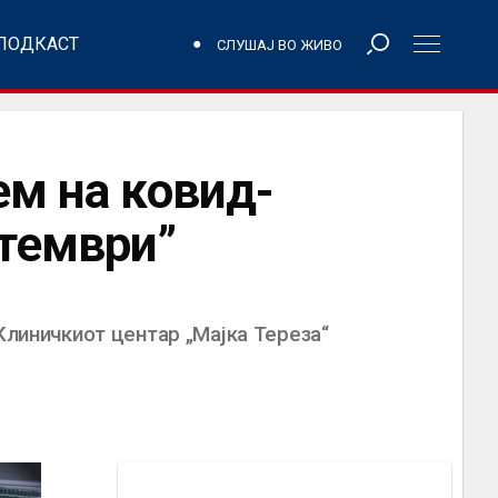
ПОДКАСТ
СЛУШАЈ ВО ЖИВО
ем на ковид-
птември”
Клиничкиот центар „Мајка Тереза“