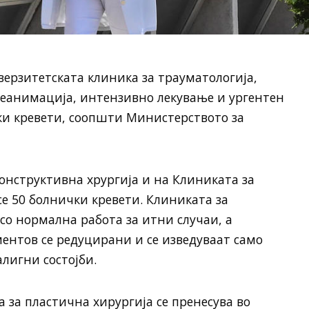
верзитетската клиника за трауматологија,
 реанимација, интензивно лекување и ургентен
ки кревети, соопшти Министерството за
онструктивна хрургија и на Клиниката за
се 50 болнички кревети. Клиниката за
со нормална работа за итни случаи, а
нтов се редуцирани и се изведуваат само
лигни состојби.
 за пластична хирургија се пренесува во