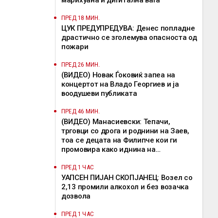
марихуана и дигитална вага
ПРЕД 18 МИН.
ЦУК ПРЕДУПРЕДУВА: Денес попладне
драстично се зголемува опасноста од
пожари
ПРЕД 26 МИН.
(ВИДЕО) Новак Ѓоковиќ запеа на
концертот на Владo Георгиев и ја
воодушеви публиката
ПРЕД 46 МИН.
(ВИДЕО) Манасиевски: Тепачи,
трговци со дрога и роднини на Заев,
тоа се децата на Филипче кои ги
промoвира како иднина на
Македонија
ПРЕД 1 ЧАС
УАПСЕН ПИЈАН СКОПЈАНЕЦ: Возел со
2,13 промили алкохол и без возачка
дозвола
ПРЕД 1 ЧАС