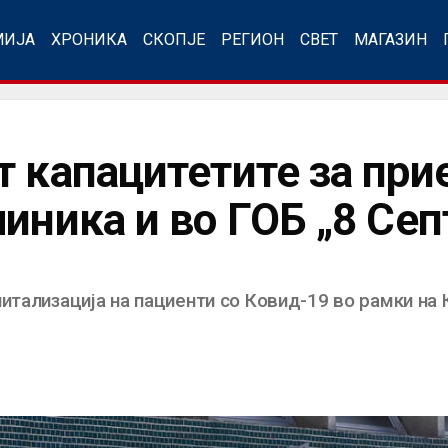
МИЈА
ХРОНИКА
СКОПЈЕ
РЕГИОН
СВЕТ
МАГАЗИН
т капацитетите за при
линика и во ГОБ „8 Се
итализација на пациенти со Ковид-19 во рамки на 