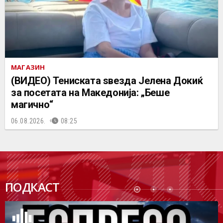
МАГАЗИН
(ВИДЕО) Тениската ѕвезда Јелена Докиќ
за посетата на Македонија: „Беше
магично“
06.08.2026.
08:25
ПОДК
ПОДКАСТ