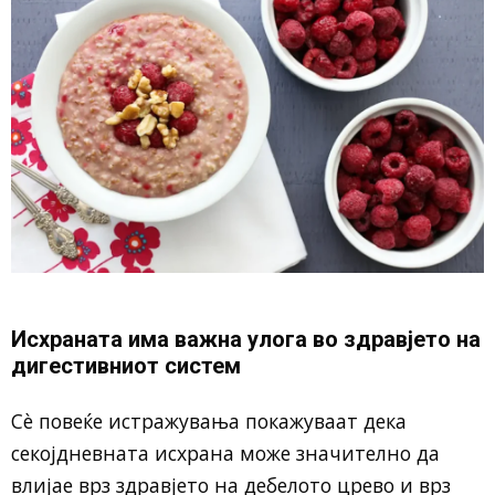
Исхраната има важна улога во здравјето на
дигестивниот систем
Сè повеќе истражувања покажуваат дека
секојдневната исхрана може значително да
влијае врз здравјето на дебелото црево и врз