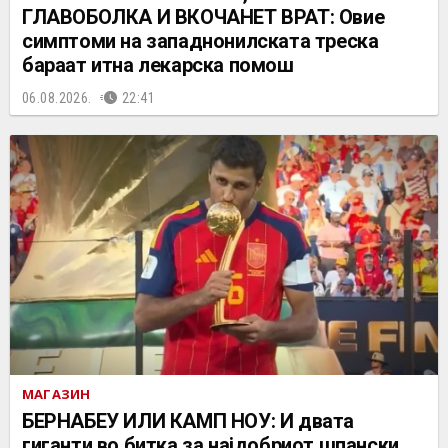
ГЛАВОБОЛКА И ВКОЧАНЕТ ВРАТ: Овие
симптоми на западнонилската треска
бараат итна лекарска помош
06.08.2026.
22:41
МАГАЗИН
БЕРНАБЕУ ИЛИ КАМП НОУ: И двата
гиганти во битка за најдобриот шпански