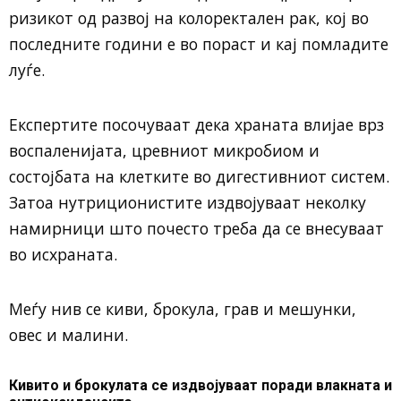
ризикот од развој на колоректален рак, кој во
последните години е во пораст и кај помладите
луѓе.
Експертите посочуваат дека храната влијае врз
воспаленијата, цревниот микробиом и
состојбата на клетките во дигестивниот систем.
Затоа нутриционистите издвојуваат неколку
намирници што почесто треба да се внесуваат
во исхраната.
Меѓу нив се киви, брокула, грав и мешунки,
овес и малини.
Кивито и брокулата се издвојуваат поради влакната и