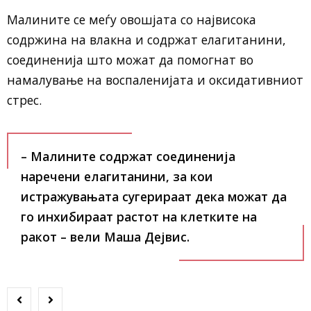
Малините се меѓу овошјата со највисока
содржина на влакна и содржат елагитанини,
соединенија што можат да помогнат во
намалување на воспаленијата и оксидативниот
стрес.
– Малините содржат соединенија
наречени елагитанини, за кои
истражувањата сугерираат дека можат да
го инхибираат растот на клетките на
ракот – вели
Маша Дејвис
.