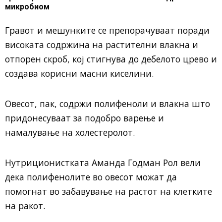
микробиом
Гравот и мешунките се препорачуваат поради
високата содржина на растителни влакна и
отпорен скроб, кој стигнува до дебелото црево и
создава корисни масни киселини.
Овесот, пак, содржи полифеноли и влакна што
придонесуваат за подобро варење и
намалување на холестеролот.
Нутриционистката
Аманда Годман Рол
вели
дека полифенолите во овесот можат да
помогнат во забавување на растот на клетките
на ракот.