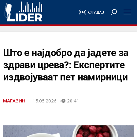
СЛУШАЈ
Што е најдобро да јадете за
здрави црева?: Експертите
издвојуваат пет намирници
МАГАЗИН
15.05.2026.
20:41