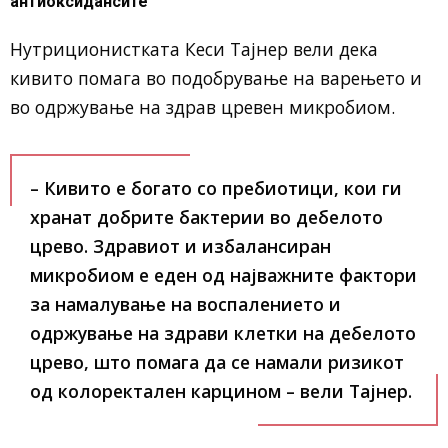
антиоксидансите
Нутриционистката
Кеси Тајнер
вели дека
кивито помага во подобрување на варењето и
во одржување на здрав цревен микробиом.
– Кивито е богато со пребиотици, кои ги
хранат добрите бактерии во дебелото
црево. Здравиот и избалансиран
микробиом е еден од најважните фактори
за намалување на воспалението и
одржување на здрави клетки на дебелото
црево, што помага да се намали ризикот
од колоректален карцином – вели Тајнер.