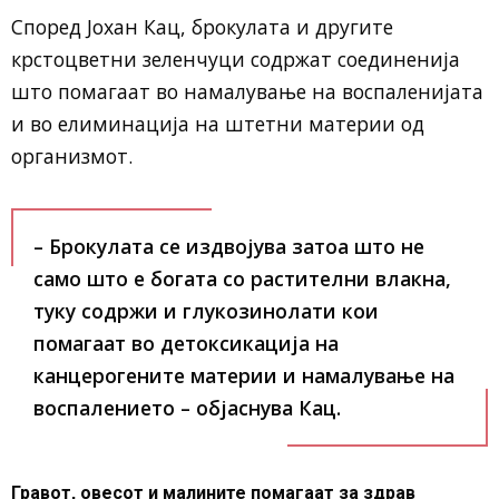
Според
Јохан Кац
, брокулата и другите
крстоцветни зеленчуци содржат соединенија
што помагаат во намалување на воспаленијата
и во елиминација на штетни материи од
организмот.
– Брокулата се издвојува затоа што не
само што е богата со растителни влакна,
туку содржи и глукозинолати кои
помагаат во детоксикација на
канцерогените материи и намалување на
воспалението – објаснува Кац.
Гравот, овесот и малините помагаат за здрав