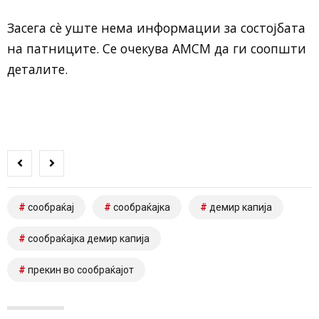
Засега сè уште нема информации за состојбата
на патниците. Се очекува АМСМ да ги соопшти
деталите.
сообраќај
сообраќајка
демир капија
сообраќајка демир капија
прекин во сообраќајот