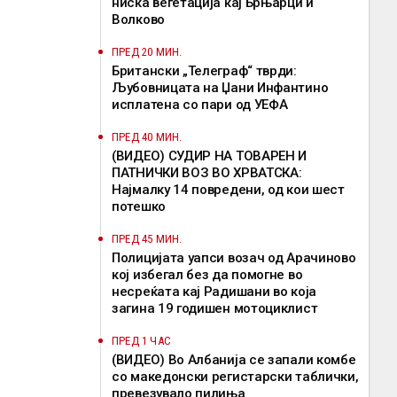
ниска вегетација кај Брњарци и
Волково
ПРЕД 20 МИН.
Британски „Телеграф“ тврди:
Љубовницата на Џани Инфантино
исплатена со пари од УЕФА
ПРЕД 40 МИН.
(ВИДЕО) СУДИР НА ТОВАРЕН И
ПАТНИЧКИ ВОЗ ВО ХРВАТСКА:
Најмалку 14 повредени, од кои шест
потешко
ПРЕД 45 МИН.
Полицијата уапси возач од Арачиново
кој избегал без да помогне во
несреќата кај Радишани во која
загина 19 годишен мотоциклист
ПРЕД 1 ЧАС
(ВИДЕО) Во Албанија се запали комбе
со македонски регистарски таблички,
превезувало пилиња