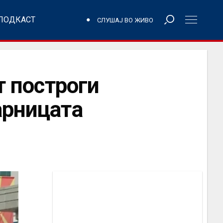
ПОДКАСТ
СЛУШАЈ ВО ЖИВО
т построги
арницата