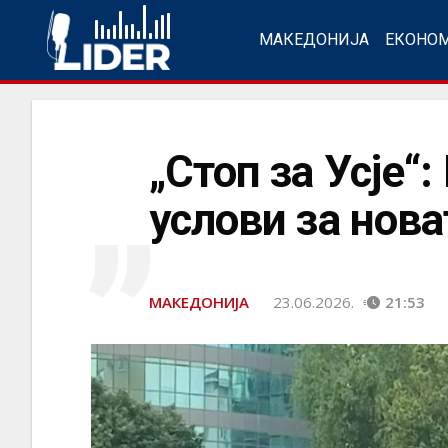
МАКЕДОНИЈА
ЕКОНО
„
„Стоп за Усје“
услови за нов
МАКЕДОНИЈА
23.06.2026.
21:53