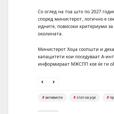
Со оглед на тоа што по 2027 годи
според министерот, логично е се
идните, повисоки критериуми за
околината.
Министерот Хоџа соопшти и дека 
капацитети кои поседуваат А-инт
информираат МЖСПП кое ќе ги об
активисти
стоп за усје
пр