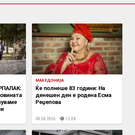
МАКЕДОНИЈА
РПАЛАК:
Ќе полнеше 83 години: На
ковината
денешен ден е родена Есма
чуваме
Реџепова
си
08.08.2026.
12:08