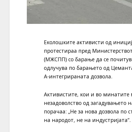
Еколошките активисти од иниција
протестираа пред Министерствот
(МЖСПП) со барање да се почитув
одлучува по барањето од Цеманта
А-интегрираната дозвола.
Активистите, кои и во минатите 
незадоволство од загадувањето на
порачаа: „Не за нова дозвола по с
на народот, не на индустријата“.