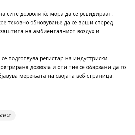
на сите дозволи ќе мора да се ревидираат,
кое тековно обновување да се врши според
 заштита на амбиенталниот воздух и
се подготвува регистар на индустриски
регрирана дозвола и оти тие се обврзани да го
јавува мерењата на својата веб-страница.
отест