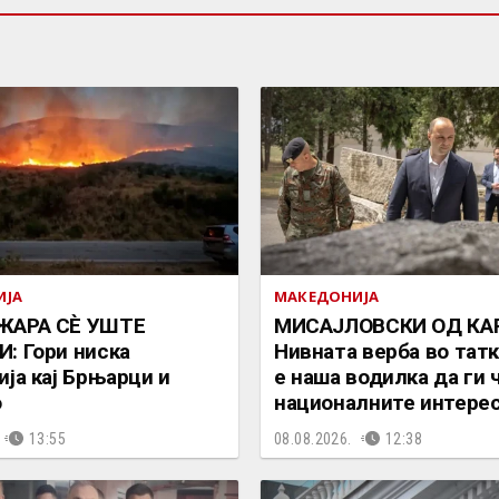
ИЈА
МАКЕДОНИЈА
ЖАРА СÈ УШТЕ
МИСАЈЛОВСКИ ОД КА
: Гори ниска
Нивната верба во тат
ија кај Брњарци и
е наша водилка да ги 
о
националните интере
13:55
08.08.2026.
12:38