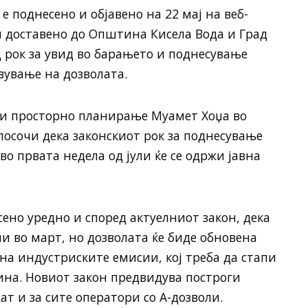
е поднесено и објавено на 22 мај на веб-
 доставено до Општина Кисела Вода и Град
ц рок за увид во барањето и поднесување
вување на дозволата.
и просторно планирање Муамет Хоџа во
посочи дека законскиот рок за поднесување
во првата недела од јули ќе се одржи јавна
ено уредно и според актуелниот закон, дека
и во март, но дозволата ќе биде обновена
на индустриските емисии, кој треба да стапи
ина. Новиот закон предвидува построги
т и за сите оператори со А-дозволи.