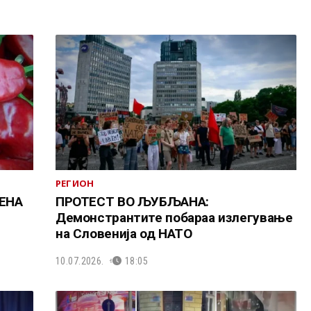
РЕГИОН
ЕНА
ПРОТЕСТ ВО ЉУБЉАНА:
Демонстрантите побараа излегување
на Словенија од НАТО
10.07.2026.
18:05