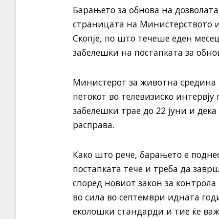
Барањето за обнова на дозволата 
страницата на Министерството и
Скопје, по што течеше еден месе
забелешки на постапката за обно
Министерот за животна средина 
петокот во телевизиско интервју 
забелешки трае до 22 јуни и дека 
расправа.
Како што рече, барањето е поднес
постапката тече и треба да заврш
според новиот закон за контрола 
во сила во септември идната год
еколошки стандарди и тие ќе важа