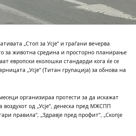
тивата „Стоп за Усје“ и граѓани вечерва
о за животна средина и просторно планирање
аат европски еколошки стандарди кога ќе се
рницата „Усје“ (Титан групација) за обнова на
месеци организираа протести за да искажат
 воздухот од „Усје“, денеска пред МЖСПП
тари правила“, „Здравје пред профит“, „Скопје