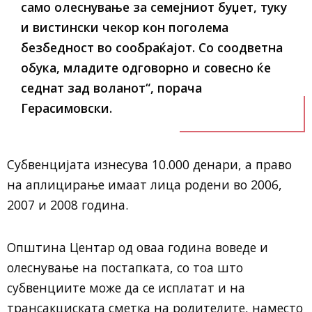
само олеснување за семејниот буџет, туку
и вистински чекор кон поголема
безбедност во сообраќајот. Со соодветна
обука, младите одговорно и совесно ќе
седнат зад воланот“, порача
Герасимовски.
Субвенцијата изнесува 10.000 денари, а право
на аплицирање имаат лица родени во 2006,
2007 и 2008 година.
Општина Центар од оваа година воведе и
олеснување на постапката, со тоа што
субвенциите може да се исплатат и на
трансакциската сметка на родителите, наместо