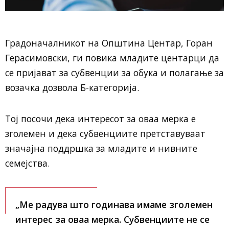
Градоначалникот на Општина Центар, Горан
Герасимовски, ги повика младите центарци да
се пријават за субвенции за обука и полагање за
возачка дозвола Б-категорија.
Тој посочи дека интересот за оваа мерка е
зголемен и дека субвенциите претставуваат
значајна поддршка за младите и нивните
семејства.
„Ме радува што годинава имаме зголемен
интерес за оваа мерка. Субвенциите не се