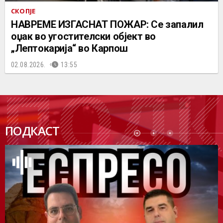
СКОПЈЕ
НАВРЕМЕ ИЗГАСНАТ ПОЖАР: Се запалил
оџак во угостителски објект во
„Лептокарија“ во Карпош
02.08.2026.
13:55
ПОДК
ПОДКАСТ
АСТ