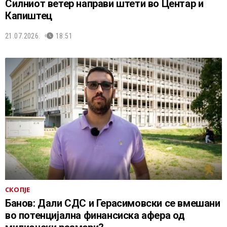
Силниот ветер направи штети во Центар и
Капиштец
21.07.2026.
18:51
СКОПЈЕ
Банов: Дали СДС и Герасимовски се вмешани
во потенцијална финансиска афера од