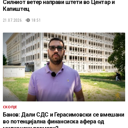
Силниот ветер направи штети во Центар и
Капиштец
21.07.2026.
18:51
СКОПЈЕ
Банов: Дали СДС и Герасимовски се вмешани
во потенцијална финансиска афера од