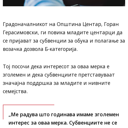
Градоначалникот на Општина Центар, Горан
Герасимовски, ги повика младите центарци да
се пријават за субвенции за обука и полагање за
возачка дозвола Б-категорија.
Тој посочи дека интересот за оваа мерка е
зголемен и дека субвенциите претставуваат
значајна поддршка за младите и нивните
семејства.
„Ме радува што годинава имаме зголемен
интерес за оваа мерка. Субвенциите не се