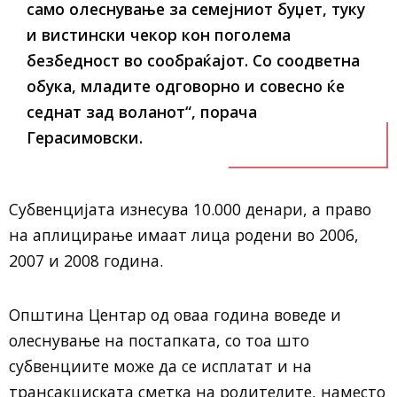
само олеснување за семејниот буџет, туку
и вистински чекор кон поголема
безбедност во сообраќајот. Со соодветна
обука, младите одговорно и совесно ќе
седнат зад воланот“, порача
Герасимовски.
Субвенцијата изнесува 10.000 денари, а право
на аплицирање имаат лица родени во 2006,
2007 и 2008 година.
Општина Центар од оваа година воведе и
олеснување на постапката, со тоа што
субвенциите може да се исплатат и на
трансакциската сметка на родителите, наместо