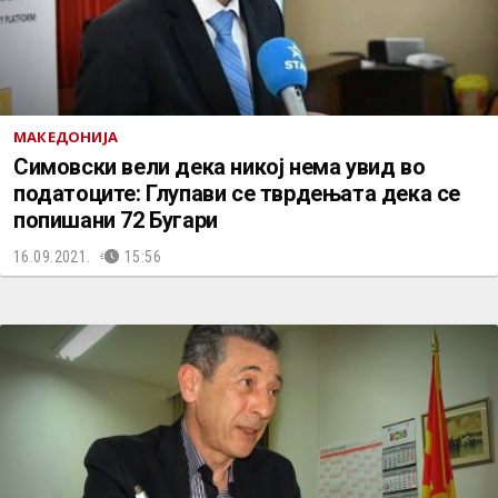
МАКЕДОНИЈА
Симовски вели дека никој нема увид во
податоците: Глупави се тврдењата дека се
попишани 72 Бугари
16.09.2021.
15:56