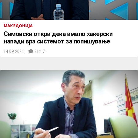
МАКЕДОНИЈА
Симовски откри дека имало хакерски
напади врз системот за попишување
14.09.2021.
21:17