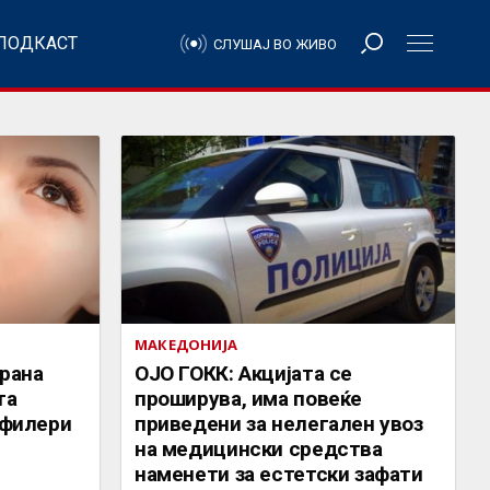
ПОДКАСТ
СЛУШАЈ ВО ЖИВО
МАКЕДОНИЈА
рана
ОЈО ГОКК: Акцијата се
та
проширува, има повеќе
 филери
приведени за нелегален увоз
на медицински средства
наменети за естетски зафати