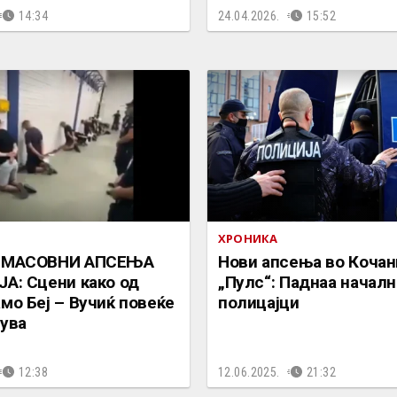
14:34
24.04.2026.
15:52
ХРОНИКА
) МАСОВНИ АПСЕЊА
Нови апсења во Кочан
А: Сцени како од
„Пулс“: Паднаа началн
мо Беј – Вучиќ повеќе
полицајци
тува
12:38
12.06.2025.
21:32