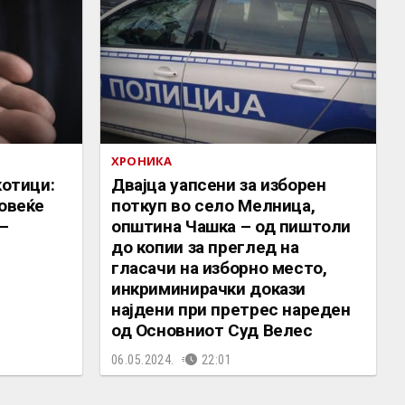
ХРОНИКА
котици:
Двајца уапсени за изборен
повеќе
поткуп во село Мелница,
 –
општина Чашка – од пиштоли
до копии за преглед на
гласачи на изборно место,
инкриминирачки докази
најдени при претрес нареден
од Основниот Суд Велес
06.05.2024.
22:01