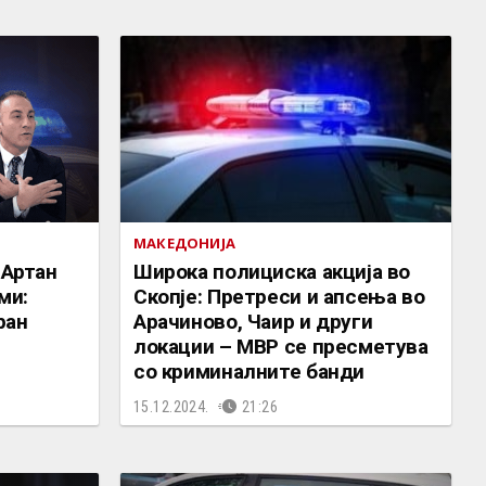
МАКЕДОНИЈА
 Артан
Широка полициска акција во
ми:
Скопје: Претреси и апсења во
ран
Арачиново, Чаир и други
локации – МВР се пресметува
со криминалните банди
15.12.2024.
21:26