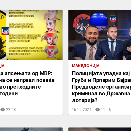
ЈА
МАКЕДОНИЈА
за апсењата од МВР:
Полицијата упадна кај
на се направи повеќе
Груби и Прпарим Бајра
 во претходните
Предводеле организи
 години
криминал во Државна
лотарија?
22:48
16.12.2024.
11:06