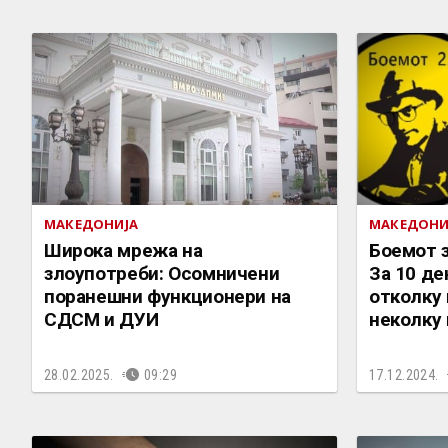
МАКЕДОНИЈА
МАКЕДОНИ
Широка мрежа на
Боемот 
злоупотреби: Осомничени
За 10 де
поранешни функционери на
отколку
СДСМ и ДУИ
неколку
28.02.2025.
09:29
17.12.2024.