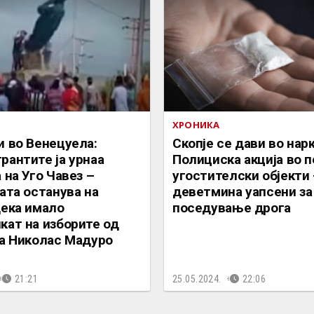
ХРОНИКА
и во Венецуела:
Скопје се дави во нар
рантите ја урнаа
Полициска акција во 
 на Уго Чавез –
угостителски објекти
ата останува на
деветмина уапсени за
дека имало
поседување дрога
кат на изборите од
на Николас Мадуро
21:21
25.05.2024.
22:06