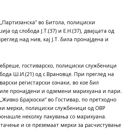
л.„Партизанска” во Битола, полициски
а од слобода Ј.Т.(37) и Е.Н.(37), двајцата од
еглед над нив, кај Ј.Т. била пронајдена и
с.Дебреше, гостиварско, полициски службеници
бода Ш.И.(21) од с.Врановце. При преглед на
варски регистарски ознаки, во кое бил
биле пронајдени и одземени марихуана и пари.
л.„Живко Брајкоски“ во Гостивар, по претходно
и мерки, полициски службеници од ОВР
ронашле неколку пакувања со марихуана.
тачење и се преземаат мерки за расчистување