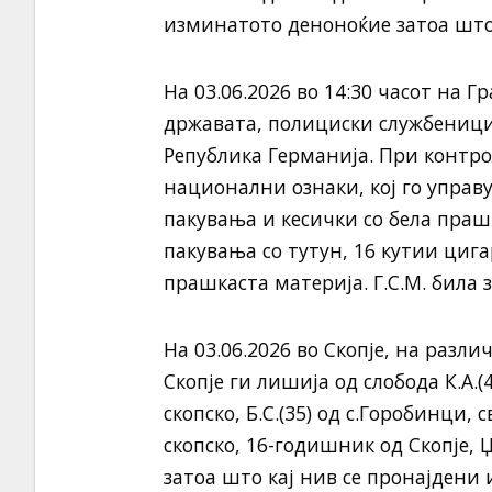
изминатото деноноќие затоа што 
На 03.06.2026 во 14:30 часот на 
државата, полициски службеници ј
Република Германија. При контро
национални ознаки, кој го управ
пакувања и кесички со бела праш
пакувања со тутун, 16 кутии циг
прашкаста материја. Г.С.М. била
На 03.06.2026 во Скопје, на раз
Скопје ги лишија од слобода К.А.(41
скопско, Б.С.(35) од с.Горобинци,
скопско, 16-годишник од Скопје, Џ.
затоа што кај нив се пронајдени