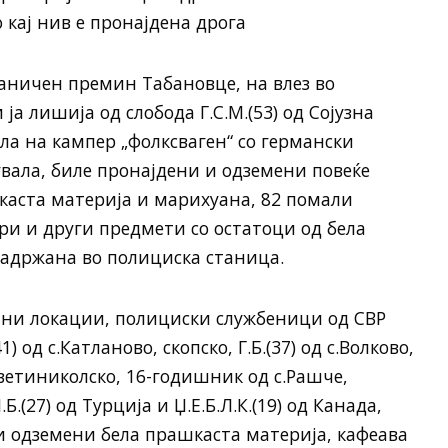
кај нив е пронајдена дрога
Граничен премин Табановце, на влез во
а лишија од слобода Г.С.М.(53) од Сојузна
ла на кампер „фолксваген“ со германски
увала, биле пронајдени и одземени повеќе
каста материја и марихуана, 82 помали
ари и други предмети со остатоци од бела
 задржана во полициска станица.
лични локации, полициски службеници од СВР
) од с.Катланово, скопско, Г.Б.(37) од с.Волково,
 светиниколско, 16-годишник од с.Рашче,
Б.(27) од Турција и Џ.Е.Б.Л.К.(19) од Канада,
 и одземени бела прашкаста материја, кафеава