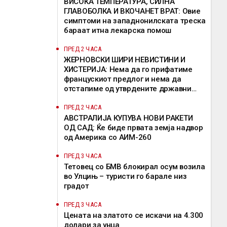
ВИСОКА ТЕМПЕРАТУРА, СИЛНА
ГЛАВОБОЛКА И ВКОЧАНЕТ ВРАТ: Овие
симптоми на западнонилската треска
бараат итна лекарска помош
ПРЕД 2 ЧАСА
ЖЕРНОВСКИ ШИРИ НЕВИСТИНИ И
ХИСТЕРИЈА: Нема да го прифатиме
францускиот предлог и нема да
отстапиме од утврдените државни
позиции, велат од ВМРО-ДПМНЕ
ПРЕД 2 ЧАСА
АВСТРАЛИЈА КУПУВА НОВИ РАКЕТИ
ОД САД: Ќе биде првата земја надвор
од Америка со АИМ-260
ПРЕД 3 ЧАСА
Тетовец со БМВ блокирал осум возила
во Улцињ – туристи го барале низ
градот
ПРЕД 3 ЧАСА
Цената на златото се искачи на 4.300
долари за унца