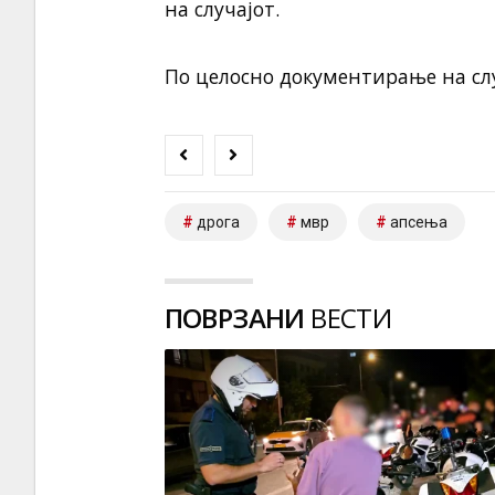
на случајот.
По целосно документирање на слу
дрога
мвр
апсења
ПОВРЗАНИ
ВЕСТИ