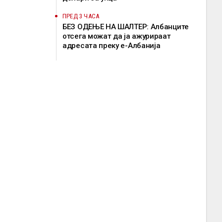
ПРЕД 3 ЧАСА
БЕЗ ОДЕЊЕ НА ШАЛТЕР: Албанците
отсега можат да ја ажурираат
адресата преку е-Албанија