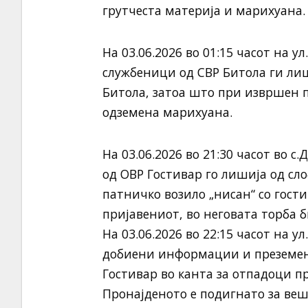
грутчеста материја и марихуана.
На 03.06.2026 во 01:15 часот на у
службеници од СВР Битола ги лишиј
Битола, затоа што при извршен пр
одземена марихуана.
На 03.06.2026 во 21:30 часот во 
од ОВР Гостивар го лишија од сло
патничко возило „нисан“ со гости
пријавениот, во неговата торба 
На 03.06.2026 во 22:15 часот на у
добиени информации и преземен
Гостивар во канта за отпадоци п
Пронајденото е подигнато за веш