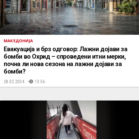
МАКЕДОНИЈА
Евакуација и брз одговор: Лажни дојави за
бомби во Охрид – спроведени итни мерки,
почна ли нова сезона на лажни дојави за
бомби?
28.02.2024.
13:56