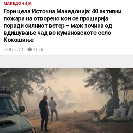
МАКЕДОНИЈА
Гори цела Источна Македонија: 40 активни
пожари на отворено кои се проширија
поради силниот ветер – маж почина од
вдишување чад во кумановското село
Кокошиње
29.07.2024.
21:25