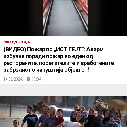
МАКЕДОНИЈА
(ВИДЕО) Пожар во „ИСТ ГЕЈТ“: Аларм
избувна поради пожар во еден од
рестораните, посетителите и вработените
забрзано го напуштија објектот!
14.02.2024.
10:34