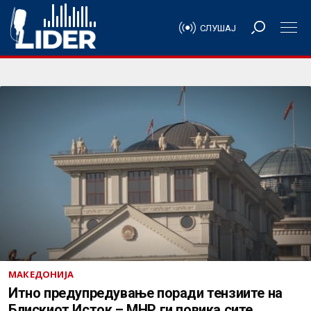
СЛУШАЈ
МАКЕДОНИЈА
Итно предупредување поради тензиите на
Блискиот Исток – МНР ги повика сите