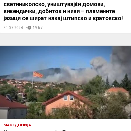
светиниколско, уништувајќи домови,
викендички, добиток и ниви – пламените
јазици се шират накај штипско и кратовско!
30.07.2024.
19:57
МАКЕДОНИЈА