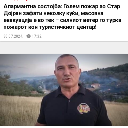
Алармантна состојба: Голем пожар во Стар
Дојран зафати неколку куќи, масовна
евакуација е во тек – силниот ветер го турка
пожарот кон туристичкиот центар!
30.07.2024.
17:32