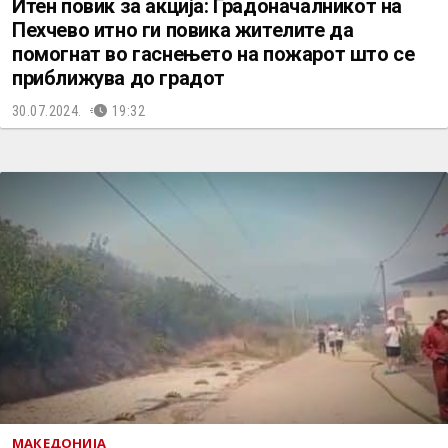
Итен повик за акција: Градоначалникот на
Пехчево итно ги повика жителите да
помогнат во гаснењето на пожарот што се
приближува до градот
30.07.2024.
19:32
МАКЕДОНИЈА