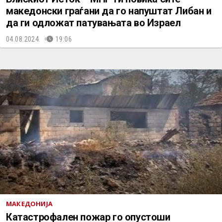
македонски граѓани да го напуштат Либан и
да ги одложат патувањата во Израел
04.08.2024.
19:06
МАКЕДОНИЈА
Катастрофален пожар го опустоши