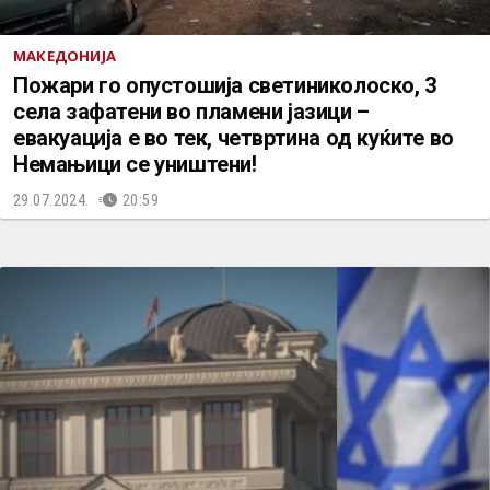
МАКЕДОНИЈА
Пожари го опустошија светиниколоско, 3
села зафатени во пламени јазици –
евакуација е во тек, четвртина од куќите во
Немањици се уништени!
29.07.2024.
20:59