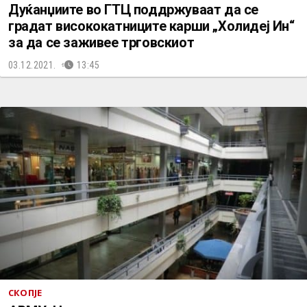
Дуќанџиите во ГТЦ поддржуваат да се
градат висококатниците карши „Холидеј Ин“
за да се заживее трговскиот
03.12.2021.
13:45
СКОПЈЕ