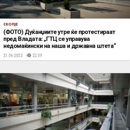
СКОПЈЕ
(ФОТО) Дуќанџиите утре ќе протестираат
пред Владата: „ГТЦ се управува
недомаќински на наша и државна штета“
21.06.2022.
22:39