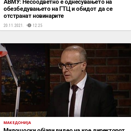
АВМУ: Несоодветно е однесувањето на
обезбедувањето на ГТЦ и обидот да се
отстранат новинарите
20.11.2021.
12:25
МАКЕДОНИЈА
Милошоски објави видео на кое директорот