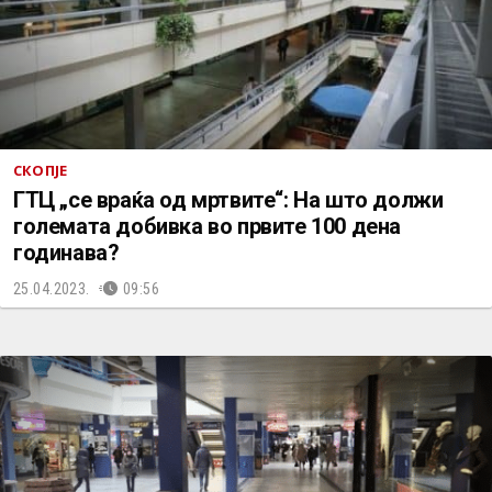
СКОПЈЕ
ГТЦ „се враќа од мртвите“: На што должи
големата добивка во првите 100 дена
годинава?
25.04.2023.
09:56