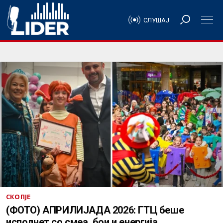
СЛУШАЈ
СКОПЈЕ
(ФОТО) АПРИЛИЈАДА 2026: ГТЦ беше
исполнет со смеа, бои и енергија