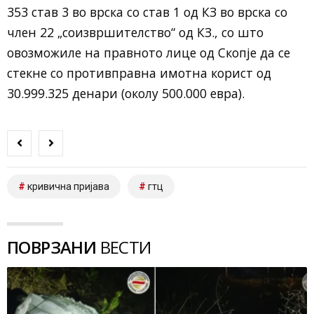
353 став 3 во врска со став 1 од КЗ во врска со
член 22 „соизвршителство“ од КЗ., со што
овозможиле на правното лице од Скопје да се
стекне со противправна имотна корист од
30.999.325 денари (околу 500.000 евра).
кривична пријава
гтц
ПОВРЗАНИ
ВЕСТИ