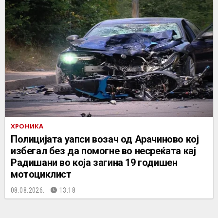
ХРОНИКА
Полицијата уапси возач од Арачиново кој
избегал без да помогне во несреќата кај
Радишани во која загина 19 годишен
мотоциклист
08.08.2026.
13:18