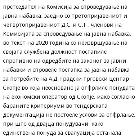
претседател на Комисија за спроведување на
јавна набавка, заедно со третопријавениот и
четвртопријавениот Д.С. и С.Т., членови на
Комисијата за спроведување на јавна набавка,
во текот на 2020 година со неизвршување на
својата службена должност постапиле
спротивно на одредбите на законот за јавни
набавки и спровеле постапка за јавна набавка
за потребите на А.Д. Градски трговски центар –
Скопје во која неосновано ја отфрлиле понудата
на економски оператор од Скопје, иако согласно
бараните критериуми во тендерската
документација не постоеле услови за отфрлање,
при што од двајца понудувачи, како
единствена понуда за евалуација останала