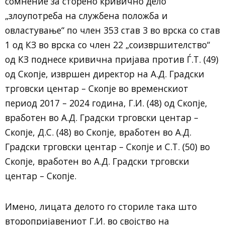
сомнение за сторено кривично дело
„злоупотреба на службена положба и
овластување“ по член 353 став 3 во врска со став
1 од КЗ во врска со член 22 „соизвршителство“
од КЗ поднесе кривична пријава против Ѓ.Т. (49)
од Скопје, извршен директор на А.Д. Градски
трговски центар – Скопје во временскиот
период 2017 – 2024 година, Г.И. (48) од Скопје,
вработен во А.Д. Градски трговски центар –
Скопје, Д.С. (48) во Скопје, вработен во А.Д.
Градски трговски центар – Скопје и С.Т. (50) во
Скопје, вработен во А.Д. Градски трговски
центар – Скопје.
Имено, лицата делото го сториле така што
второпријавениот Г.И. во својство на