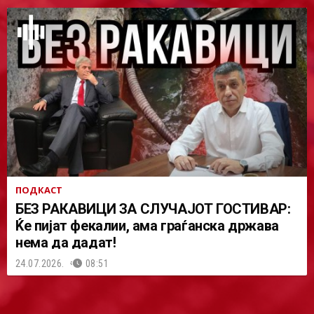
ПОДКАСТ
БЕЗ РАКАВИЦИ ЗА СЛУЧАЈОТ ГОСТИВАР:
Ќе пијат фекалии, ама граѓанска држава
нема да дадат!
24.07.2026.
08:51