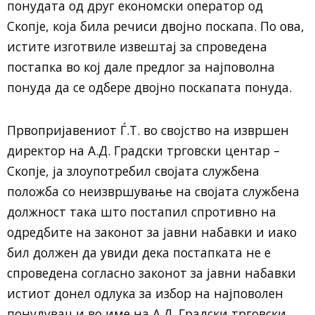
понудата од друг економски оператор од
Скопје, која била речиси двојно поскапа. По ова,
истите изготвиле извештај за спроведена
постапка во кој дале предлог за најповолна
понуда да се одбере двојно поскапата понуда.
Првопријавениот Ѓ.Т. во својство на извршен
директор на А.Д. Градски трговски центар –
Скопје, ја злоупотребил својата службена
положба со неизвршување на својата службена
должност така што постапил спротивно на
одредбите на законот за јавни набавки и иако
бил должен да увиди дека постапката не е
спроведена согласно законот за јавни набавки
истиот донел одлука за избор на најповолен
понудувач и во име на А.Д. Градски трговски