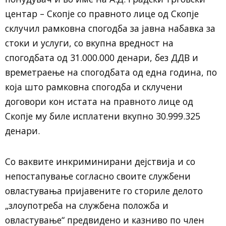
центар – Скопје со правното лице од Скопје
склучил рамковна спогодба за јавна набавка за
стоки и услуги, со вкупна вредност на
спогодбата од 31.000.000 денари, без ДДВ и
времетраење на спогодбата од една година, по
која што рамковна спогодба и склучени
договори кон истата на правното лице од
Скопје му биле исплатени вкупно 30.999.325
денари.
Со ваквите инкриминирани дејствија и со
непостапување согласно своите службени
овластувања пријавените го сториле делото
„злоупотреба на службена положба и
овластување“ предвидено и казниво по член