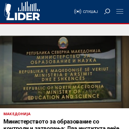
СЛУШАЈ
МАКЕДОНИЈА
Министерството за образование со
контроли и затворања: Два института веќе