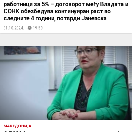
работници за 5% – договорот меѓу Владата и
СОНК обезбедува континуиран раст во
следните 4 години, потврди Јаневска
31.10.2024.
19:59
МАКЕДОНИЈА