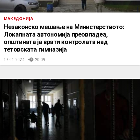
МАКЕДОНИЈА
Незаконско мешање на Министерството:
Локалната автономија преовладеа,
општината ја врати контролата над
тетовската гимназија
17.01.2024.
20:09