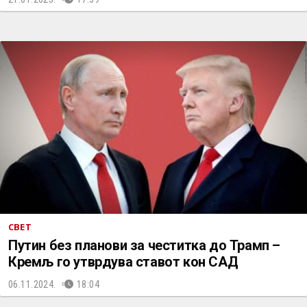
СВЕТ
Путин без планови за честитка до Трамп –
Кремљ го утврдува ставот кон САД
06.11.2024.
18:04