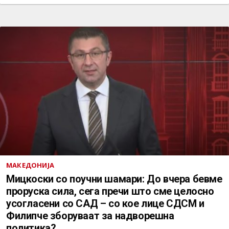
МАКЕДОНИЈА
Мицкоски со поучни шамари: До вчера бевме
проруска сила, сега пречи што сме целосно
усогласени со САД – со кое лице СДСМ и
Филипче зборуваат за надворешна
политика?