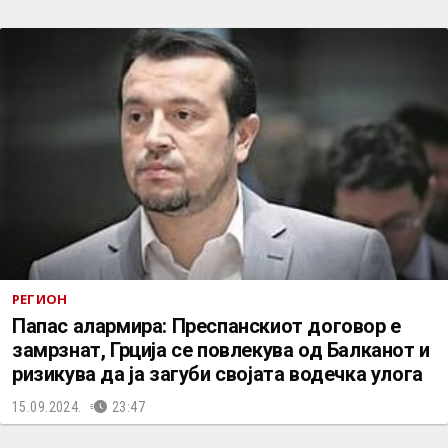
РЕГИОН
Папас алармира: Преспанскиот договор е
замрзнат, Грција се повлекува од Балканот и
ризикува да ја загуби својата водечка улога
15.09.2024.
23:47