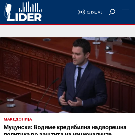
СЛУШАЈ
МАКЕДОНИЈА
Муцунски: Водиме кредибилна надворешна
политика во заштита на националните