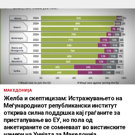
МАКЕДОНИЈА
Желба и скептицизам: Истражувањето на
Меѓународниот републикански институт
открива силна поддршка кај граѓаните за
пристапување во ЕУ, но пола од
анкетираните се сомневаат во вистинските
намери на Унијата за Македонија