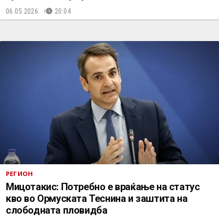
06.05.2026.
20:04
РЕГИОН
Мицотакис: Потребно е враќање на статус
кво во Ормуската Теснина и заштита на
слободната пловидба