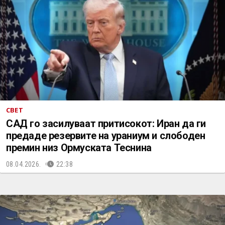
СВЕТ
САД го засилуваат притисокот: Иран да ги
предаде резервите на ураниум и слободен
премин низ Ормуската Теснина
08.04.2026.
22:38