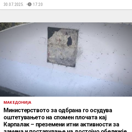
30.07.2025.
17:20
МАКЕДОНИЈА
Министерството за одбрана го осудува
оштетувањето на спомен плочата кај
Карпалак – преземени итни активности за
замена и поставување на достојно обележје