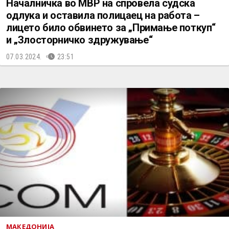
Началничка во МВР на спровела судска
одлука и оставила полицаец на работа –
лицето било обвинето за „Примање поткуп“
и „Злосторничко здружување“
07.03.2024.
23:51
МАКЕДОНИЈА