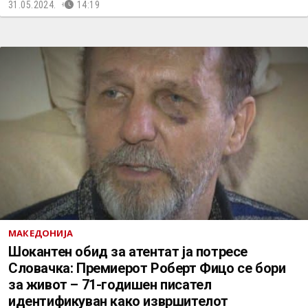
31.05.2024.
14:19
МАКЕДОНИЈА
Шокантен обид за атентат ја потресе
Словачка: Премиерот Роберт Фицо се бори
за живот – 71-годишен писател
идентификуван како извршителот