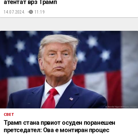
атентат врз Трамп
14.07.2024.
11:19
СВЕТ
Трамп стана првиот осуден поранешен
претседател: Ова е монтиран процес