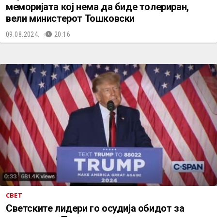
меморијата кој нема да биде толериран,
вели министерот Тошковски
09.08.2024.
20:16
СВЕТ
Светските лидери го осудија обидот за