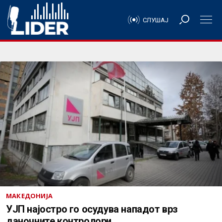
СЛУШАЈ
МАКЕДОНИЈА
УЈП најостро го осудува нападот врз
даночните контролори