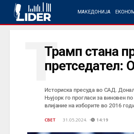
МАКЕДОНИЈА
ЕКОНО
Т
Трамп стана п
претседател: 
Историска пресуда во САД. Донал
Њујорк го прогласи за виновен п
влијание на изборите во 2016 год
СВЕТ
31.05.2024.
14:19