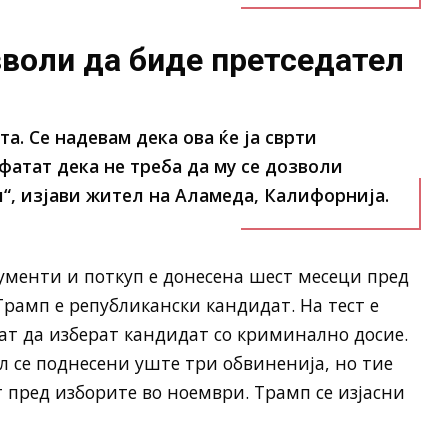
зволи да биде претседател
та. Се надевам дека ова ќе ја сврти
сфатат дека не треба да му се дозволи
“, изјави жител на Аламеда, Калифорнија.
ументи и поткуп е донесена шест месеци пред
Трамп е републикански кандидат. На тест е
ат да изберат кандидат со криминално досие.
 се поднесени уште три обвиненија, но тие
т пред изборите во ноември. Трамп се изјасни