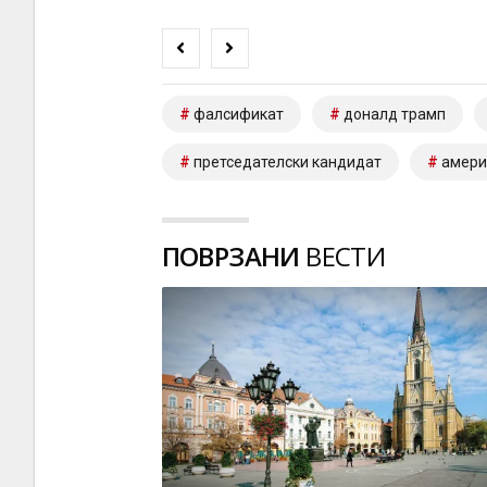
фалсификат
доналд трамп
претседателски кандидат
амери
ПОВРЗАНИ
ВЕСТИ