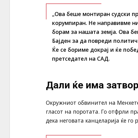
„Ова беше монтиран судски пр
корумпиран. Не направивме ни
борам за нашата земја. Ова б
Бајден за да повреди политич
Ќе се бориме докрај и ќе поб
претседател на САД.
Дали ќе има затвор
Окружниот обвинител на Менхетен
гласот на поротата. Го отфрли пр
дека неговата канцеларија ќе го 