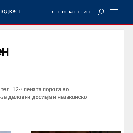
ПОДКАСТ
СЛУШАЈ ВО ЖИВО
ен
тел. 12-члената порота во
ање деловни досиеја и незаконско