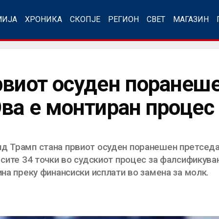
МИЈА
ХРОНИКА
СКОПЈЕ
РЕГИОН
СВЕТ
МАГАЗИН
рвиот осуден поранеш
Ова е монтиран процес
д Трамп стана првиот осуден поранешен претседа
о сите 34 точки во судскиот процес за фалсификув
ина преку финансиски исплати во замена за молк.