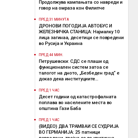
Продолжува кампањата со навреди и
говор на омраза кон Филипче
ПРЕД 31 МИНУТА
ДРОНОВИ ПОГОДИЈА АВТОБУС И
ЖЕЛЕЗНИЧКА СТАНИЦА: Најмалку 10
лица загинаа, десетици се повредени
во Русија и Украина
ПРЕД 44 МИН.
Петрушевски: СДС се плаши од
функционален систем затоа се
талогот на дното, „Безбеден град“ е
доказ дека институциите
функционираат
ПРЕД 1 ЧАС
Десет години од катастрофалната
поплава во населените места во
општина Гази Баба
ПРЕД 1 ЧАС
(ВИДЕО) ДВА ТРАМВАИ СЕ СУДРИЈА
ВО ГЕРМАНИЈА: 25 патници