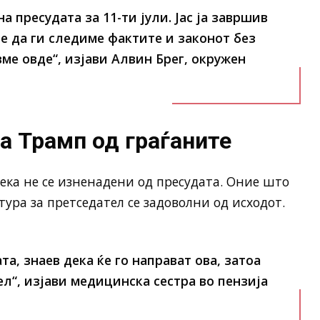
а пресудата за 11-ти јули. Јас ја завршив
 е да ги следиме фактите и законот без
вме овде“, изјави Алвин Брег, окружен
а Трамп од граѓаните
ка не се изненадени од пресудата. Оние што
ура за претседател се задоволни од исходот.
та, знаев дека ќе го направат ова, затоа
ел“, изјави медицинска сестра во пензија