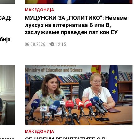
МАКЕДОНИЈА
САД:
МУЦУНСКИ ЗА „ПОЛИТИКО“: Немаме
луксуз на алтернатива Б или В,
заслуживме праведен пат кон ЕУ
бија
06.08.2026.
12:15
МАКЕДОНИЈА