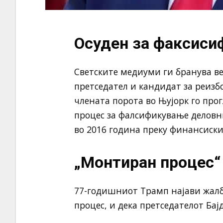
Осуден за факсиси
Светските медиуми ги бранува в
претседател и кандидат за реизбо
члената порота во Њујорк го прог
процес за фалсификување деловни
во 2016 година преку финансиски
„Монтиран процес“
77-годишниот Трамп најави жалба
процес, и дека претседателот Бај