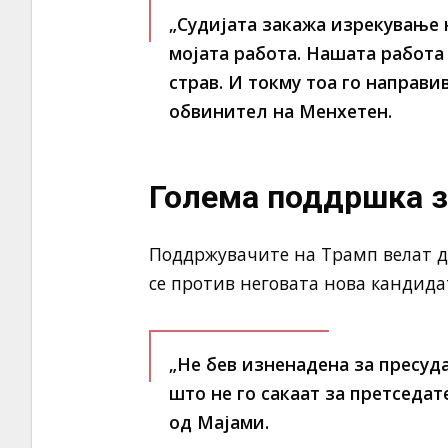
„Судијата закажа изрекување н
мојата работа. Нашата работа
страв. И токму тоа го направи
обвинител на Менхетен.
Голема поддршка з
Поддржувачите на Трамп велат де
се против неговата нова кандидат
„Не бев изненадена за пресуда
што не го сакаат за претседат
од Мајами.