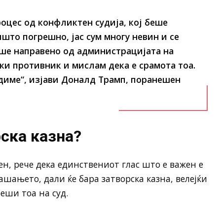
оцес од конфликтен судија, кој беше
што погрешно, јас сум многу невин и се
еше направено од администрацијата на
ки противник и мислам дека е срамота тоа.
едиме“, изјави Доналд Трамп, поранешен
ска казна?
, рече дека единствениот глас што е важен е
ашањето, дали ќе бара затворска казна, велејќи
реши тоа на суд.