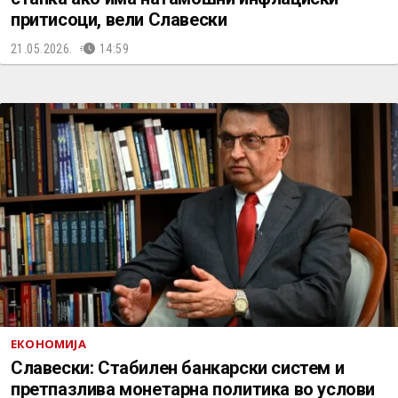
притисоци, вели Славески
21.05.2026.
14:59
ЕКОНОМИЈА
Славески: Стабилен банкарски систем и
претпазлива монетарна политика во услови