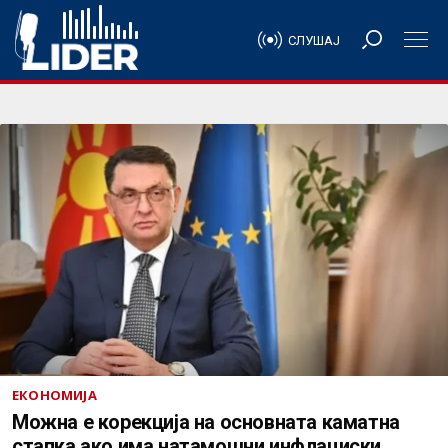
СЛУШАЈ
ЕКОНОМИЈА
Mожна e корекција на основната каматна
стапка ако има натамошни инфлациски