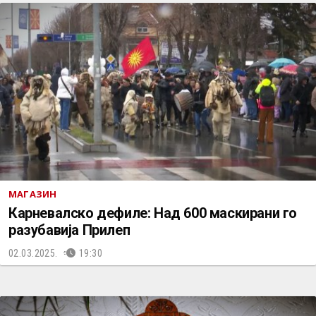
МАГАЗИН
Карневалско дефиле: Над 600 маскирани го
разубавија Прилеп
02.03.2025.
19:30