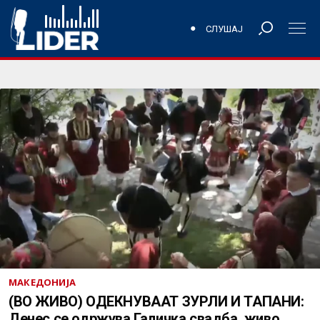
СЛУШАЈ
МАКЕДОНИЈА
(ВО ЖИВО) ОДЕКНУВААТ ЗУРЛИ И ТАПАНИ:
Денес се одржува Галичка свадба, живо