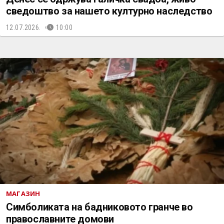
сведоштво за нашето културно наследство
12.07.2026.
10:00
МАГАЗИН
Симболиката на бадниковото гранче во
православните домови